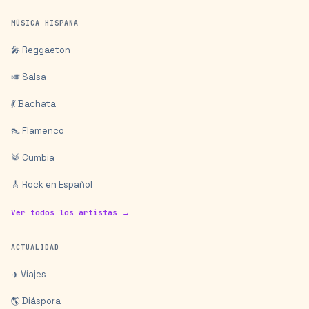
MÚSICA HISPANA
🎤 Reggaeton
🎺 Salsa
💃 Bachata
👠 Flamenco
🥁 Cumbia
🎸 Rock en Español
Ver todos los artistas →
ACTUALIDAD
✈️ Viajes
🌎 Diáspora