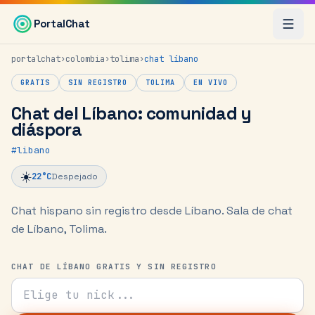
Saltar al contenido principal
PortalChat
portalchat
›
colombia
›
tolima
›
chat
líbano
GRATIS
SIN REGISTRO
TOLIMA
EN VIVO
Chat del Líbano: comunidad y
diáspora
#
libano
☀️
22
°C
Despejado
Chat hispano sin registro desde Líbano.
Sala de chat
de Líbano, Tolima.
CHAT DE LÍBANO GRATIS Y SIN REGISTRO
Tu nick para el chat