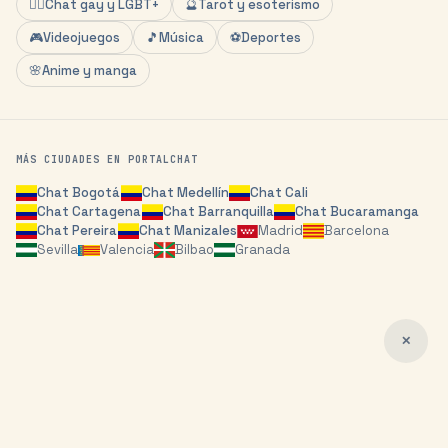
🏳️‍🌈
Chat gay y LGBT+
🔮
Tarot y esoterismo
🎮
Videojuegos
🎵
Música
⚽
Deportes
🌸
Anime y manga
MÁS CIUDADES EN PORTALCHAT
Chat
Bogotá
Chat
Medellín
Chat
Cali
Chat
Cartagena
Chat
Barranquilla
Chat
Bucaramanga
Chat
Pereira
Chat
Manizales
Madrid
Barcelona
Sevilla
Valencia
Bilbao
Granada
✕