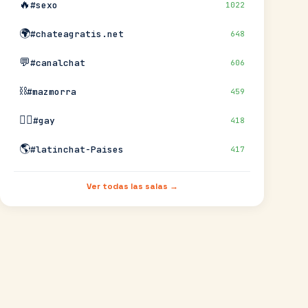
🔥
#sexo
1022
🌍
#chateagratis.net
648
💬
#canalchat
606
⛓️
#mazmorra
459
🏳️‍🌈
#gay
418
🌎
#latinchat-Paises
417
Ver todas las salas →