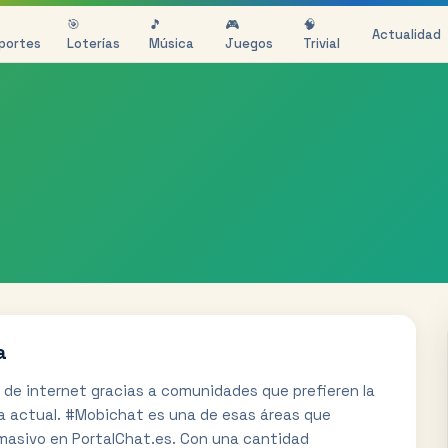
🎯
🎵
🎮
🧠
Actualidad
portes
Loterías
Música
Juegos
Trivial
a
s de internet gracias a comunidades que prefieren la
ia actual. #Mobichat es una de esas áreas que
masivo en PortalChat.es. Con una cantidad