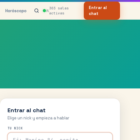
Entrar al
303
salas
Horóscopo
activas
chat
Entrar al chat
Elige un nick y empieza a hablar
TU NICK