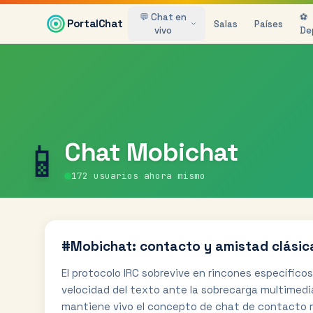
Saltar al contenido principal
💬 Chat en
⚽
PortalChat
Salas
Países
vivo
De
📱
Chat
Mobichat
172
usuarios ahora mismo
#Mobichat: contacto y amistad clásic
El protocolo IRC sobrevive en rincones específico
velocidad del texto ante la sobrecarga multimed
mantiene vivo el concepto de chat de contacto 