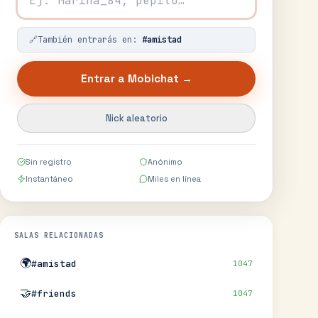
🔗
También entrarás en:
#
amistad
Entrar a
Mobichat
→
Nick aleatorio
Sin registro
Anónimo
Instantáneo
Miles en línea
SALAS RELACIONADAS
🌍
#amistad
1047
🤝
#friends
1047