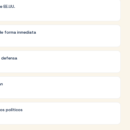
e EE.UU.
 de forma inmediata
e defensa
án
os políticos