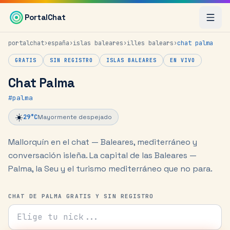
Saltar al contenido principal
PortalChat
portalchat
›
españa
›
islas baleares
›
illes balears
›
chat
palma
GRATIS
SIN REGISTRO
ISLAS BALEARES
EN VIVO
Chat Palma
#
palma
☀️
29
°C
Mayormente despejado
Mallorquín en el chat — Baleares, mediterráneo y
conversación isleña.
La capital de las Baleares —
Palma, la Seu y el turismo mediterráneo que no para.
CHAT DE PALMA GRATIS Y SIN REGISTRO
Tu nick para el chat