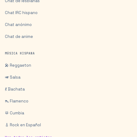
Chat de lesbianas
Chat IRC hispano
Chat anónimo
Chat de anime
MÚSICA HISPANA
🎤 Reggaeton
🎺 Salsa
💃 Bachata
👠 Flamenco
🥁 Cumbia
🎸 Rock en Español