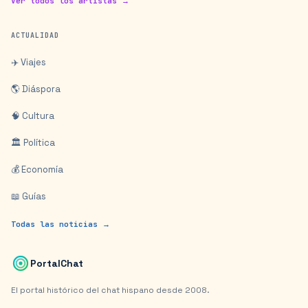
Ver todos los artistas →
ACTUALIDAD
✈️ Viajes
🌎 Diáspora
🧠 Cultura
🏛️ Política
💰 Economía
📖 Guías
Todas las noticias →
PortalChat
El portal histórico del chat hispano desde 2008.