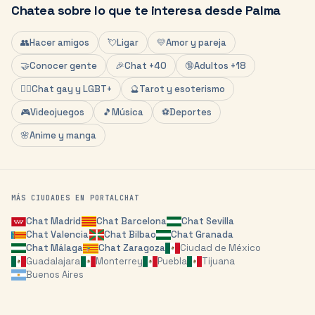
Chatea sobre lo que te interesa desde
Palma
👥
Hacer amigos
💘
Ligar
💛
Amor y pareja
🤝
Conocer gente
🎉
Chat +40
🔞
Adultos +18
🏳️‍🌈
Chat gay y LGBT+
🔮
Tarot y esoterismo
🎮
Videojuegos
🎵
Música
⚽
Deportes
🌸
Anime y manga
MÁS CIUDADES EN PORTALCHAT
Chat
Madrid
Chat
Barcelona
Chat
Sevilla
Chat
Valencia
Chat
Bilbao
Chat
Granada
Chat
Málaga
Chat
Zaragoza
Ciudad de México
Guadalajara
Monterrey
Puebla
Tijuana
Buenos Aires