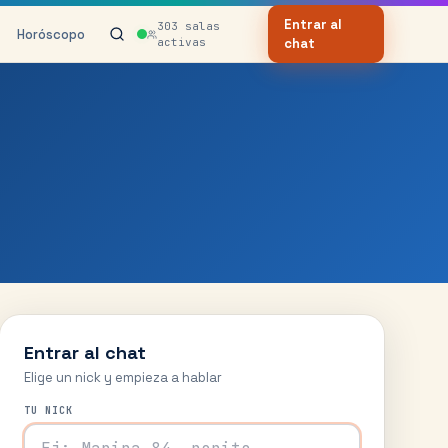
Entrar al
303
salas
Horóscopo
activas
chat
Entrar al chat
Elige un nick y empieza a hablar
TU NICK