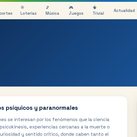
🎯
🎵
🎮
🧠
Actualidad
portes
Loterías
Música
Juegos
Trivial
os psíquicos y paranormales
nes se interesan por los fenómenos que la ciencia
 psicokinesis, experiencias cercanas a la muerte o
riosidad y sentido crítico, donde caben tanto el