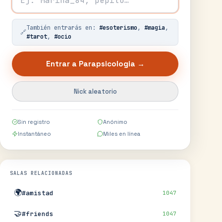
También entrarás en:
#
esoterismo
,
#
magia
,
🔗
#
tarot
,
#
ocio
Entrar a
Parapsicologia
→
Nick aleatorio
Sin registro
Anónimo
Instantáneo
Miles en línea
SALAS RELACIONADAS
🌍
#amistad
1047
🤝
#friends
1047