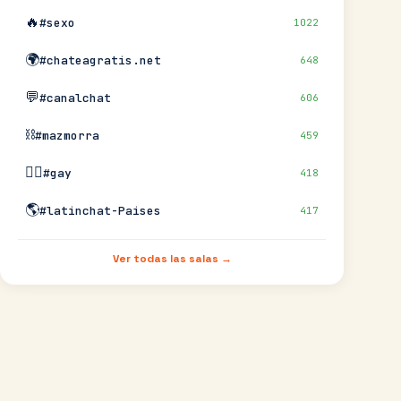
🔥
#sexo
1022
🌍
#chateagratis.net
648
💬
#canalchat
606
⛓️
#mazmorra
459
🏳️‍🌈
#gay
418
🌎
#latinchat-Paises
417
Ver todas las salas →