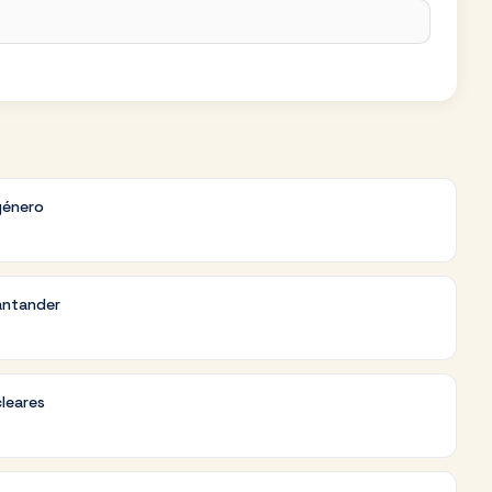
género
antander
cleares