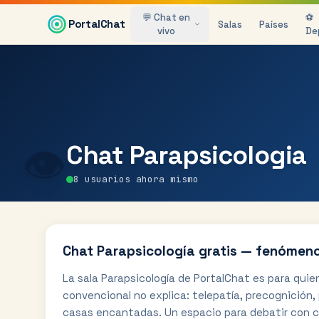
Saltar al contenido principal
💬 Chat en
⚽
PortalChat
Salas
Países
vivo
De
👁️
Chat
Parapsicologia
8
usuarios ahora mismo
Chat Parapsicología gratis — fenómen
La sala Parapsicología de PortalChat es para quie
convencional no explica: telepatía, precognición,
casas encantadas. Un espacio para debatir con cu