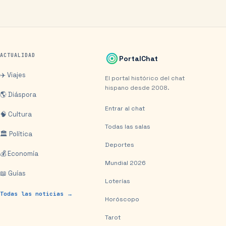
ACTUALIDAD
PortalChat
✈️ Viajes
El portal histórico del chat
hispano desde 2008.
🌎 Diáspora
Entrar al chat
🧠 Cultura
Todas las salas
🏛️ Política
Deportes
💰 Economía
Mundial 2026
📖 Guías
Loterías
Todas las noticias →
Horóscopo
Tarot