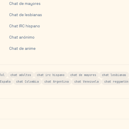
Chat de mayores
Chat de lesbianas
Chat IRC hispano
Chat anónimo
Chat de anime
ñol
chat adultos
chat irc hispano
chat de mayores
chat lesbianas
España
chat Colombia
chat Argentina
chat Venezuela
chat reggaetón
s