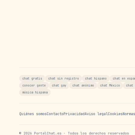
chat gratis
chat sin registro
chat hispano
chat en espa
conocer gente
chat gay
chat anónimo
chat México
chat 
música hispana
Quiénes somos
Contacto
Privacidad
Aviso legal
Cookies
Norma
©
2026
PortalChat.es · Todos los derechos reservados