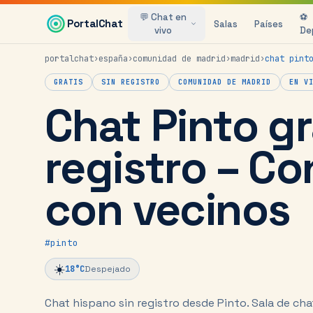
Saltar al contenido principal
💬 Chat en
⚽
PortalChat
Salas
Países
vivo
De
portalchat
›
españa
›
comunidad de madrid
›
madrid
›
chat
pint
GRATIS
SIN REGISTRO
COMUNIDAD DE MADRID
EN V
Chat Pinto gr
registro – C
con vecinos
#
pinto
☀️
18
°C
Despejado
Chat hispano sin registro desde Pinto.
Sala de cha