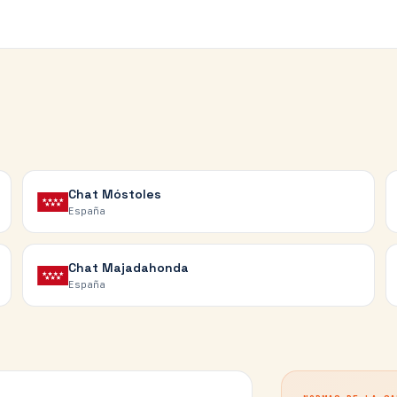
Chat
Móstoles
España
Chat
Majadahonda
España