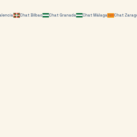
alencia
Chat
Bilbao
Chat
Granada
Chat
Málaga
Chat
Zarag