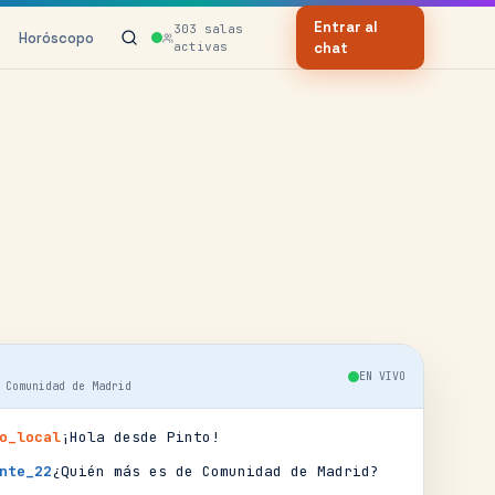
Entrar al
303
salas
Horóscopo
activas
chat
EN VIVO
·
Comunidad de Madrid
o_local
¡Hola desde Pinto!
nte_22
¿Quién más es de Comunidad de Madrid?