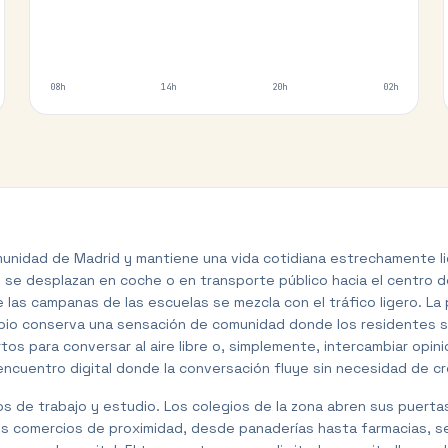
08h
14h
20h
02h
unidad de Madrid y mantiene una vida cotidiana estrechamente ligad
e desplazan en coche o en transporte público hacia el centro de l
de las campanas de las escuelas se mezcla con el tráfico ligero. L
icipio conserva una sensación de comunidad donde los residentes 
os para conversar al aire libre o, simplemente, intercambiar opin
ncuentro digital donde la conversación fluye sin necesidad de cr
os de trabajo y estudio. Los colegios de la zona abren sus puertas
 Los comercios de proximidad, desde panaderías hasta farmacias, 