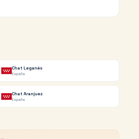
Chat
Leganés
España
Chat
Aranjuez
España