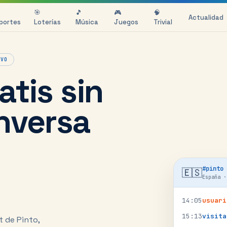
🎯
🎵
🎮
🧠
Actualidad
portes
Loterías
Música
Juegos
Trivial
o
IVO
atis sin
onversa
#
pinto
🇪🇸
España
14
:
05
usuari
15
:
13
visita
t de Pinto,