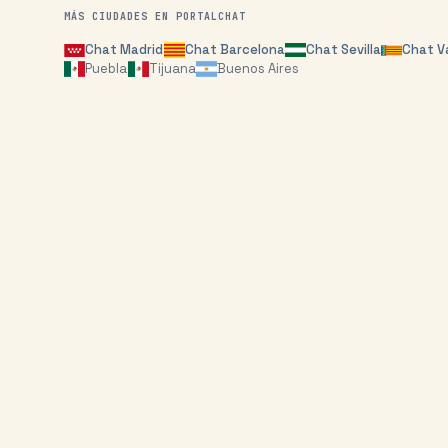
MÁS CIUDADES EN PORTALCHAT
Chat
Madrid
Chat
Barcelona
Chat
Sevilla
Chat
V
Puebla
Tijuana
Buenos Aires