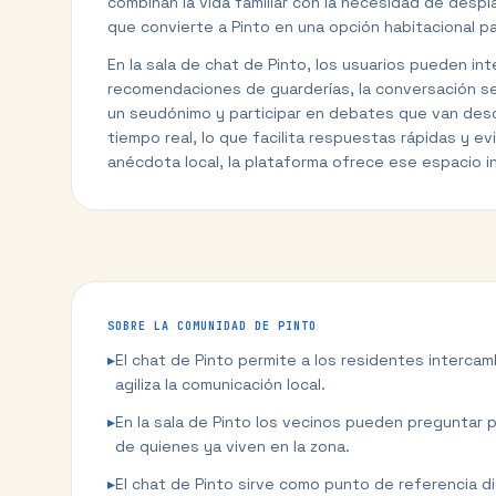
combinan la vida familiar con la necesidad de despla
que convierte a Pinto en una opción habitacional pa
En la sala de chat de Pinto, los usuarios pueden in
recomendaciones de guarderías, la conversación se 
un seudónimo y participar en debates que van desde
tiempo real, lo que facilita respuestas rápidas y 
anécdota local, la plataforma ofrece ese espacio i
SOBRE LA COMUNIDAD DE
PINTO
▸
El chat de Pinto permite a los residentes intercam
agiliza la comunicación local.
▸
En la sala de Pinto los vecinos pueden preguntar 
de quienes ya viven en la zona.
▸
El chat de Pinto sirve como punto de referencia di