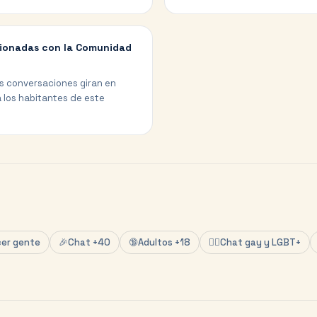
acionadas con la Comunidad
as conversaciones giran en
 los habitantes de este
er gente
🎉
Chat +40
🔞
Adultos +18
🏳️‍🌈
Chat gay y LGBT+