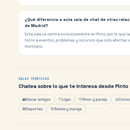
¿Qué diferencia a esta sala de chat de otras rel
de Madrid?
Esta sala se centra exclusivamente en Pinto, por lo que l
torno a eventos, problemas y recursos que solo afectan a
municipio.
SALAS TEMÁTICAS
Chatea sobre lo que te interesa desde
Pinto
👥
Hacer amigos
💘
Ligar
💛
Amor y pareja
🤝
Conoc
⚽
Deportes
🌸
Anime y manga