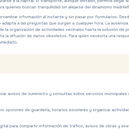
zarse a la capital. El transporte, aunque limitado, permite llegar
ra quienes buscan tranquilidad sin alejarse del dinamismo madrile
tercambiar información al instante y sin pasar por formularios. De
adapta a las preguntas que surgen a cualquier hora. La ausencia 
 la organización de actividades vecinales hasta la solución de p
evita la difusión de datos obsoletos. Para quien necesita una res
nmediato.
biar avisos de suministro y consultas sobre servicios municipales 
por opciones de guardería, horarios escolares y organizar activi
gital para compartir información de tráfico, avisos de obras y ev