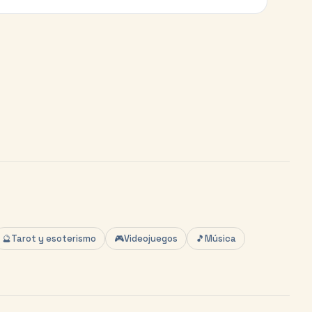
🔮
Tarot y esoterismo
🎮
Videojuegos
🎵
Música