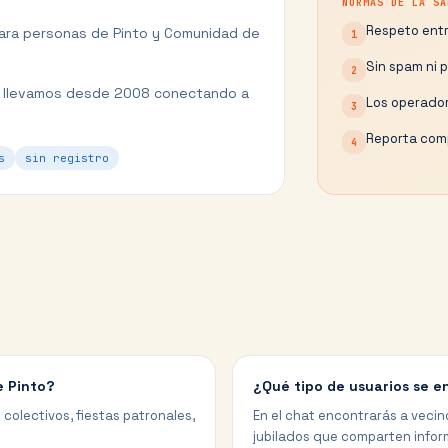
NORMAS DE LA SA
Respeto entr
para personas de
Pinto
y
Comunidad de
1
Sin spam ni 
2
t llevamos desde 2008 conectando a
Los operador
3
Reporta comp
4
s
sin registro
e Pinto?
¿Qué tipo de usuarios se e
 colectivos, fiestas patronales,
En el chat encontrarás a vecin
jubilados que comparten inform