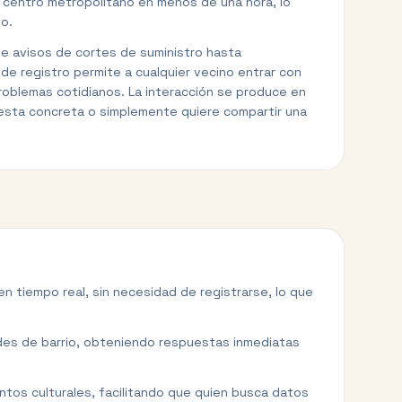
 al centro metropolitano en menos de una hora, lo
ño.
sde avisos de cortes de suministro hasta
de registro permite a cualquier vecino entrar con
roblemas cotidianos. La interacción se produce en
puesta concreta o simplemente quiere compartir una
en tiempo real, sin necesidad de registrarse, lo que
dades de barrio, obteniendo respuestas inmediatas
entos culturales, facilitando que quien busca datos