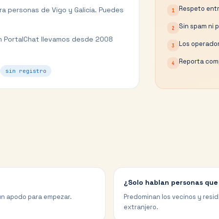
Respeto entr
ara personas de
Vigo
y
Galicia
. Puedes
1
Sin spam ni 
2
 PortalChat llevamos desde 2008
Los operador
3
Reporta comp
4
sin registro
¿Solo hablan personas que
r un apodo para empezar.
Predominan los vecinos y resi
extranjero.