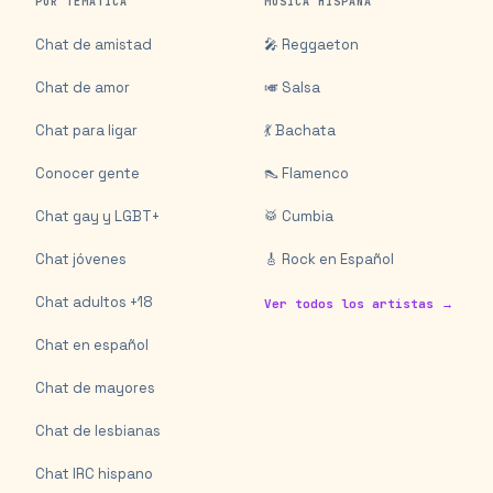
POR TEMÁTICA
MÚSICA HISPANA
Chat de amistad
🎤 Reggaeton
Chat de amor
🎺 Salsa
Chat para ligar
💃 Bachata
Conocer gente
👠 Flamenco
Chat gay y LGBT+
🥁 Cumbia
Chat jóvenes
🎸 Rock en Español
Chat adultos +18
Ver todos los artistas →
Chat en español
Chat de mayores
Chat de lesbianas
Chat IRC hispano