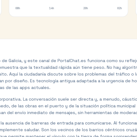
08h
14h
20h
02h
e Galicia, y este canal de PortalChat.es funciona como su reflej
estra que la textualidad rápida aún tiene peso. No hay algoritmo
. Aquí la ciudadanía discute sobre los problemas del tráfico o la
 por diseño. Es tecnología antigua adaptada a la urgencia de hoy.
cas de las apps actuales.
corporativa. La conversación suele ser directa y, a menudo, cáusti
edo, de las obras en el puerto y de la situación política municipal
an del envío inmediato de mensajes, sin herramientas de moderaci
n la ausencia de barreras de entrada para comunicarse. Al funciona
simplemente saludar. Son los vecinos de los barrios céntricos cruz
 que permite mantener el vínculo con la tierra de forma sorprende