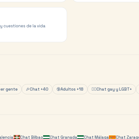
 y cuestiones de la vida
er gente
🎉
Chat +40
🔞
Adultos +18
🏳️‍🌈
Chat gay y LGBT+
alencia
Chat
Bilbao
Chat
Granada
Chat
Málaga
Chat
Zarag