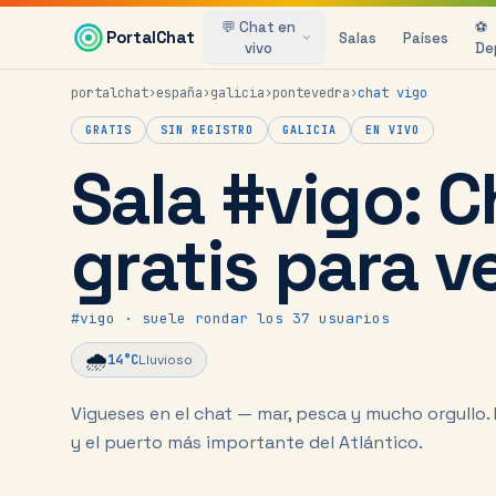
Saltar al contenido principal
💬 Chat en
⚽
PortalChat
Salas
Países
vivo
De
portalchat
›
españa
›
galicia
›
pontevedra
›
chat
vigo
GRATIS
SIN REGISTRO
GALICIA
EN VIVO
Sala #vigo: C
gratis para v
#
vigo
· suele rondar los 37 usuarios
🌧️
14
°C
Lluvioso
Vigueses en el chat — mar, pesca y mucho orgullo.
y el puerto más importante del Atlántico.