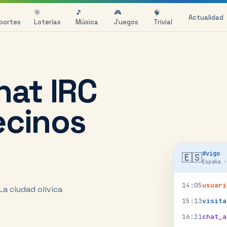
🎯
🎵
🎮
🧠
Actualidad
portes
Loterías
Música
Juegos
Trivial
hat IRC
ecinos
#
vigo
🇪🇸
España
14
:
05
usuari
La ciudad olívica
15
:
13
visita
16
:
21
chat_a