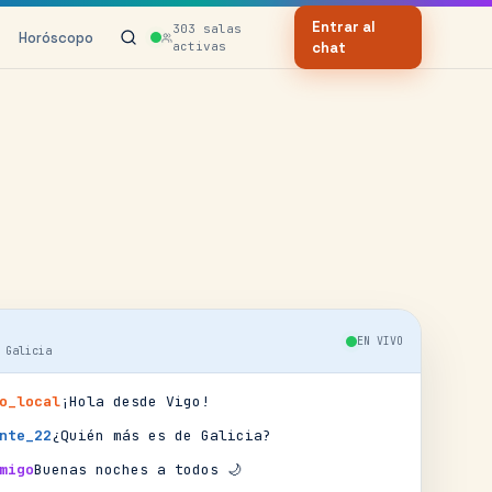
Entrar al
303
salas
Horóscopo
activas
chat
EN VIVO
·
Galicia
o_local
¡Hola desde Vigo!
nte_22
¿Quién más es de Galicia?
migo
Buenas noches a todos 🌙