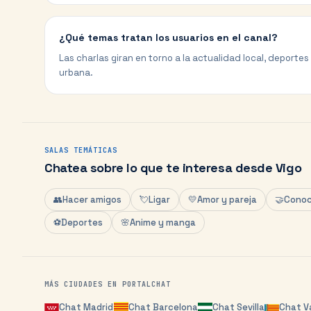
¿Qué temas tratan los usuarios en el canal?
Las charlas giran en torno a la actualidad local, deportes
urbana.
SALAS TEMÁTICAS
Chatea sobre lo que te interesa desde
Vigo
👥
Hacer amigos
💘
Ligar
💛
Amor y pareja
🤝
Conoc
⚽
Deportes
🌸
Anime y manga
MÁS CIUDADES EN PORTALCHAT
Chat
Madrid
Chat
Barcelona
Chat
Sevilla
Chat
V