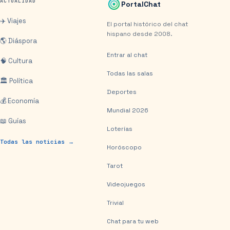
ACTUALIDAD
PortalChat
✈️ Viajes
El portal histórico del chat
hispano desde 2008.
🌎 Diáspora
Entrar al chat
🧠 Cultura
Todas las salas
🏛️ Política
Deportes
💰 Economía
Mundial 2026
📖 Guías
Loterías
Todas las noticias →
Horóscopo
Tarot
Videojuegos
Trivial
Chat para tu web