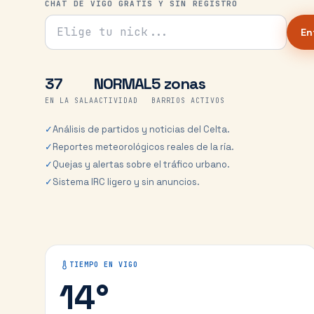
CHAT DE VIGO GRATIS Y SIN REGISTRO
Tu nick para el chat
En
37
NORMAL
5 zonas
EN LA SALA
ACTIVIDAD
BARRIOS ACTIVOS
✓
Análisis de partidos y noticias del Celta.
✓
Reportes meteorológicos reales de la ría.
✓
Quejas y alertas sobre el tráfico urbano.
✓
Sistema IRC ligero y sin anuncios.
TIEMPO EN
VIGO
14
°