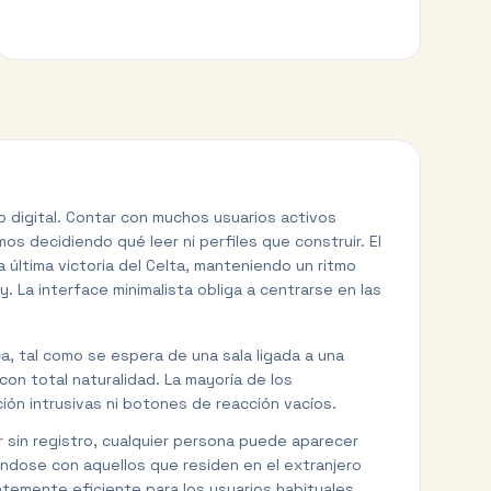
o digital. Contar con muchos usuarios activos
s decidiendo qué leer ni perfiles que construir. El
 última victoria del Celta, manteniendo un ritmo
 La interface minimalista obliga a centrarse en las
ca, tal como se espera de una sala ligada a una
 con total naturalidad. La mayoría de los
ón intrusivas ni botones de reacción vacíos.
r sin registro, cualquier persona puede aparecer
ándose con aquellos que residen en el extranjero
ntemente eficiente para los usuarios habituales.