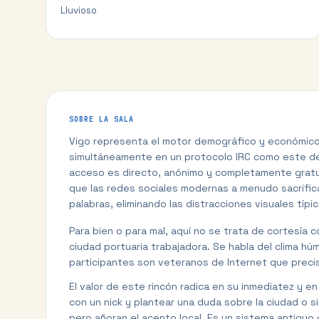
Lluvioso
SOBRE LA SALA
Vigo representa el motor demográfico y económico d
simultáneamente en un protocolo IRC como este demu
acceso es directo, anónimo y completamente gratuito
que las redes sociales modernas a menudo sacrifican
palabras, eliminando las distracciones visuales típi
Para bien o para mal, aquí no se trata de cortesía 
ciudad portuaria trabajadora. Se habla del clima húm
participantes son veteranos de Internet que precis
El valor de este rincón radica en su inmediatez y e
con un nick y plantear una duda sobre la ciudad o 
pero añoran el acento local. Es un sistema antiguo