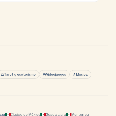
🔮
Tarot y esoterismo
🎮
Videojuegos
🎵
Música
oza
Ciudad de México
Guadalajara
Monterrey