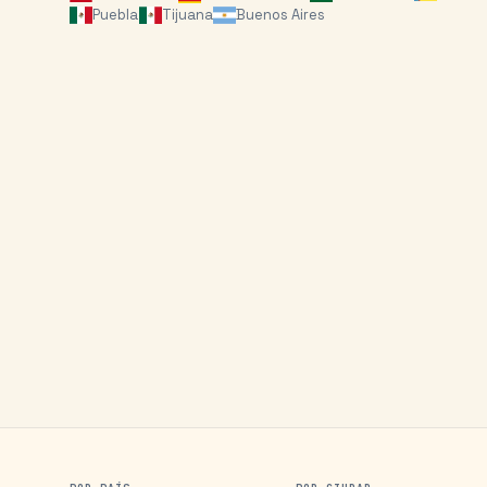
Puebla
Tijuana
Buenos Aires