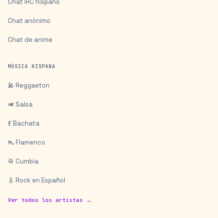
Chat IRC hispano
Chat anónimo
Chat de anime
MÚSICA HISPANA
🎤 Reggaeton
🎺 Salsa
💃 Bachata
👠 Flamenco
🥁 Cumbia
🎸 Rock en Español
Ver todos los artistas →