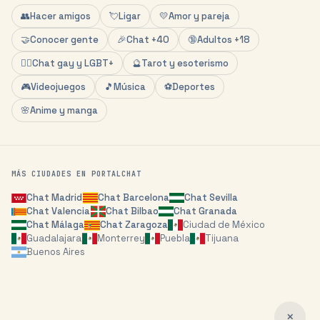
👥
Hacer amigos
💘
Ligar
💛
Amor y pareja
🤝
Conocer gente
🎉
Chat +40
🔞
Adultos +18
🏳️‍🌈
Chat gay y LGBT+
🔮
Tarot y esoterismo
🎮
Videojuegos
🎵
Música
⚽
Deportes
🌸
Anime y manga
MÁS CIUDADES EN PORTALCHAT
Chat
Madrid
Chat
Barcelona
Chat
Sevilla
Chat
Valencia
Chat
Bilbao
Chat
Granada
Chat
Málaga
Chat
Zaragoza
Ciudad de México
Guadalajara
Monterrey
Puebla
Tijuana
Buenos Aires
✕