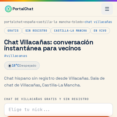
Saltar al contenido principal
PortalChat
portalchat
›
españa
›
castilla-la mancha
›
toledo
›
chat
villacañas
GRATIS
SIN REGISTRO
CASTILLA-LA MANCHA
EN VIVO
Chat Villacañas: conversación
instantánea para vecinos
#
villacanas
☀️
18
°C
Despejado
Chat hispano sin registro desde Villacañas.
Sala de
chat de Villacañas, Castilla-La Mancha.
CHAT DE VILLACAÑAS GRATIS Y SIN REGISTRO
Tu nick para el chat