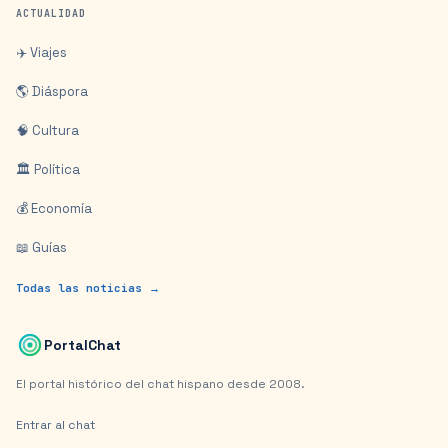
ACTUALIDAD
✈️ Viajes
🌎 Diáspora
🧠 Cultura
🏛️ Política
💰 Economía
📖 Guías
Todas las noticias →
PortalChat
El portal histórico del chat hispano desde 2008.
Entrar al chat