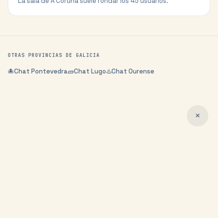
La sala de A Coruña suele rondar los 45 usuarios.
OTRAS PROVINCIAS DE
GALICIA
🐙
Chat
Pontevedra
🧱
Chat
Lugo
♨️
Chat
Ourense
✕