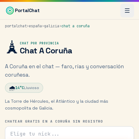
Saltar al contenido principal
PortalChat
portalchat
›
españa
›
galicia
›
chat
a coruña
🗼
CHAT POR PROVINCIA
Chat
A Coruña
A Coruña en el chat — faro, rías y conversación
coruñesa.
🌧️
14
°C
Lluvioso
La Torre de Hércules, el Atlántico y la ciudad más
cosmopolita de Galicia.
CHATEAR GRATIS EN A CORUÑA SIN REGISTRO
Tu nick para el chat