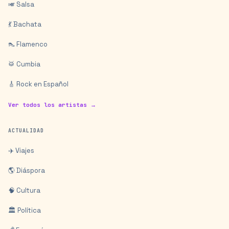
🎺 Salsa
💃 Bachata
👠 Flamenco
🥁 Cumbia
🎸 Rock en Español
Ver todos los artistas →
ACTUALIDAD
✈️ Viajes
🌎 Diáspora
🧠 Cultura
🏛️ Política