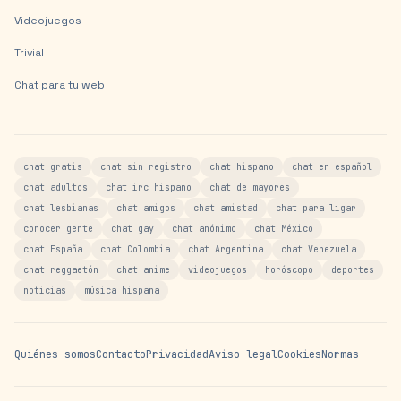
Videojuegos
Trivial
Chat para tu web
chat gratis
chat sin registro
chat hispano
chat en español
chat adultos
chat irc hispano
chat de mayores
chat lesbianas
chat amigos
chat amistad
chat para ligar
conocer gente
chat gay
chat anónimo
chat México
chat España
chat Colombia
chat Argentina
chat Venezuela
chat reggaetón
chat anime
videojuegos
horóscopo
deportes
noticias
música hispana
Quiénes somos
Contacto
Privacidad
Aviso legal
Cookies
Normas