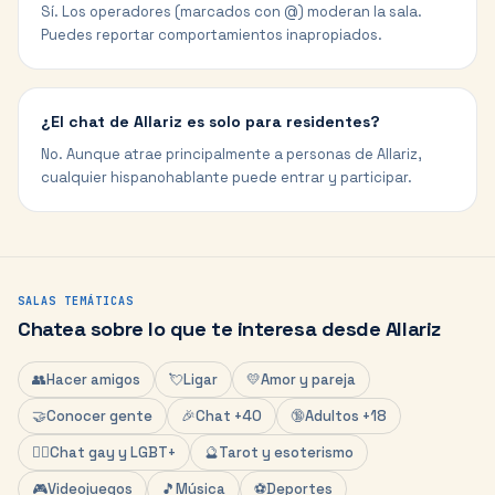
Sí. Los operadores (marcados con @) moderan la sala.
Puedes reportar comportamientos inapropiados.
¿El chat de Allariz es solo para residentes?
No. Aunque atrae principalmente a personas de Allariz,
cualquier hispanohablante puede entrar y participar.
SALAS TEMÁTICAS
Chatea sobre lo que te interesa desde
Allariz
👥
Hacer amigos
💘
Ligar
💛
Amor y pareja
🤝
Conocer gente
🎉
Chat +40
🔞
Adultos +18
🏳️‍🌈
Chat gay y LGBT+
🔮
Tarot y esoterismo
🎮
Videojuegos
🎵
Música
⚽
Deportes