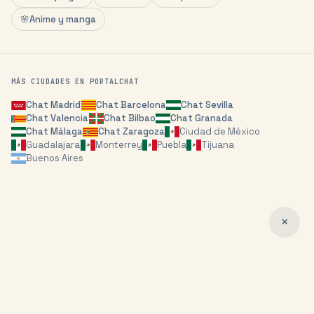
🌸
Anime y manga
MÁS CIUDADES EN PORTALCHAT
Chat
Madrid
Chat
Barcelona
Chat
Sevilla
Chat
Valencia
Chat
Bilbao
Chat
Granada
Chat
Málaga
Chat
Zaragoza
Ciudad de México
Guadalajara
Monterrey
Puebla
Tijuana
Buenos Aires
✕