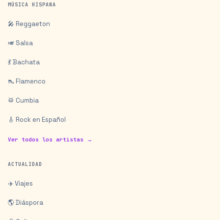
MÚSICA HISPANA
🎤 Reggaeton
🎺 Salsa
💃 Bachata
👠 Flamenco
🥁 Cumbia
🎸 Rock en Español
Ver todos los artistas →
ACTUALIDAD
✈️ Viajes
🌎 Diáspora