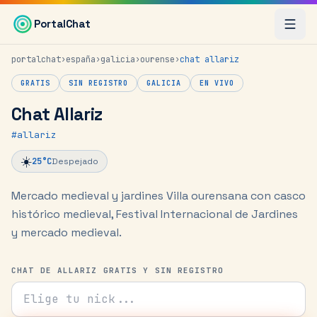
Saltar al contenido principal
PortalChat
portalchat
›
españa
›
galicia
›
ourense
›
chat
allariz
GRATIS
SIN REGISTRO
GALICIA
EN VIVO
Chat Allariz
#
allariz
☀️
25
°C
Despejado
Mercado medieval y jardines
Villa ourensana con casco
histórico medieval, Festival Internacional de Jardines
y mercado medieval.
CHAT DE ALLARIZ GRATIS Y SIN REGISTRO
Tu nick para el chat