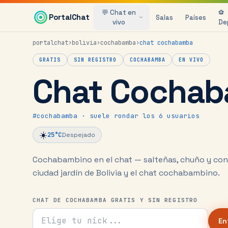
Saltar al contenido principal
💬 Chat en
⚽
PortalChat
Salas
Países
vivo
De
portalchat
›
bolivia
›
cochabamba
›
chat
cochabamba
GRATIS
SIN REGISTRO
COCHABAMBA
EN VIVO
Chat Cocha
#
cochabamba
· suele rondar los 6 usuarios
☀️
25
°C
Despejado
Cochabambino en el chat — salteñas, chuño y con
ciudad jardín de Bolivia y el chat cochabambino.
CHAT DE COCHABAMBA GRATIS Y SIN REGISTRO
Tu nick para el chat
En