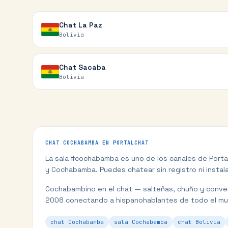
Chat
La Paz
Bolivia
Chat
Sacaba
Bolivia
CHAT
COCHABAMBA
EN PORTALCHAT
La sala #
cochabamba
es uno de los canales de Port
y
Cochabamba
. Puedes chatear sin registro ni instal
Cochabambino en el chat — salteñas, chuño y conve
2008 conectando a hispanohablantes de todo el m
chat Cochabamba
sala Cochabamba
chat Bolivia