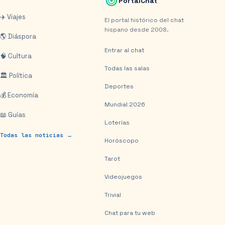
PortalChat
✈️ Viajes
El portal histórico del chat
hispano desde 2008.
🌎 Diáspora
Entrar al chat
🧠 Cultura
Todas las salas
🏛️ Política
Deportes
💰 Economía
Mundial 2026
📖 Guías
Loterías
Todas las noticias →
Horóscopo
Tarot
Videojuegos
Trivial
Chat para tu web