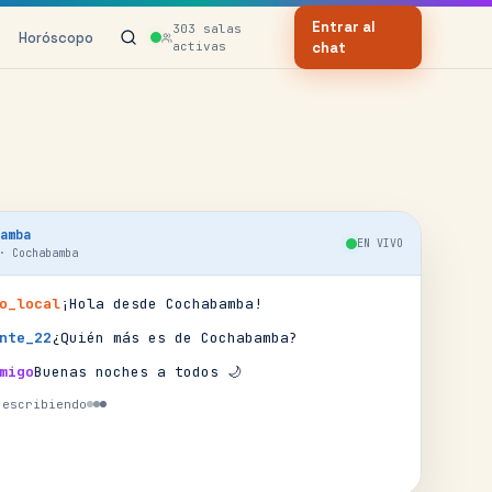
Entrar al
303
salas
Horóscopo
activas
chat
amba
EN VIVO
·
Cochabamba
o_local
¡Hola desde Cochabamba!
nte_22
¿Quién más es de Cochabamba?
migo
Buenas noches a todos 🌙
 escribiendo