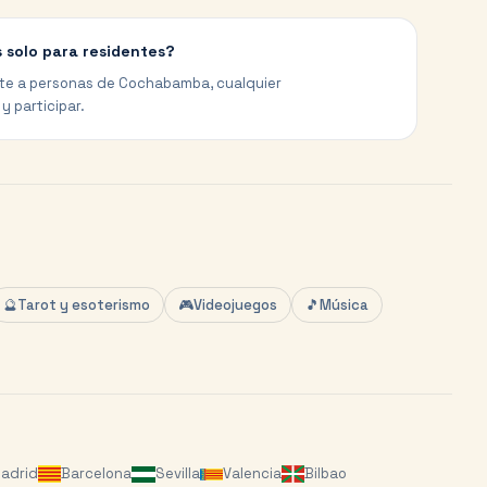
 solo para residentes?
nte a personas de Cochabamba, cualquier
 participar.
🔮
Tarot y esoterismo
🎮
Videojuegos
🎵
Música
adrid
Barcelona
Sevilla
Valencia
Bilbao