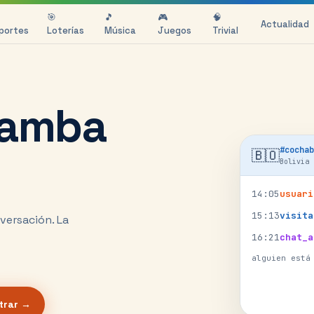
🎯
🎵
🎮
🧠
Actualidad
portes
Loterías
Música
Juegos
Trivial
bamba
#
cochab
🇧🇴
Bolivia
14
:
05
usuari
15
:
13
visita
versación.
La
16
:
21
chat_a
alguien está
trar →