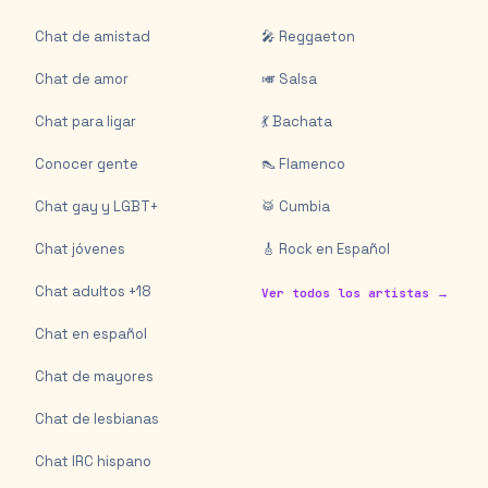
Chat de amistad
🎤 Reggaeton
Chat de amor
🎺 Salsa
Chat para ligar
💃 Bachata
Conocer gente
👠 Flamenco
Chat gay y LGBT+
🥁 Cumbia
Chat jóvenes
🎸 Rock en Español
Chat adultos +18
Ver todos los artistas →
Chat en español
Chat de mayores
Chat de lesbianas
Chat IRC hispano