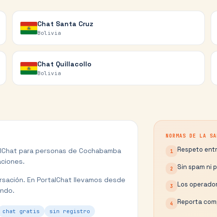
Chat
Santa Cruz
Bolivia
Chat
Quillacollo
Bolivia
NORMAS DE LA SA
Respeto entr
alChat para personas de
Cochabamba
1
aciones.
Sin spam ni 
2
rsación.
En PortalChat llevamos desde
Los operador
3
undo.
Reporta comp
4
chat gratis
sin registro