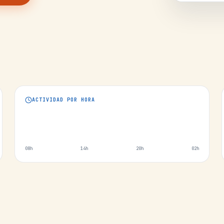
ACTIVIDAD POR HORA
08h
14h
20h
02h