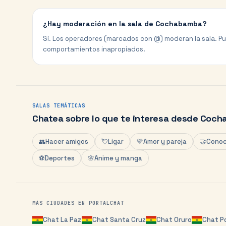
¿Hay moderación en la sala de Cochabamba?
Sí. Los operadores (marcados con @) moderan la sala. P
comportamientos inapropiados.
SALAS TEMÁTICAS
Chatea sobre lo que te interesa desde
Coch
👥
Hacer amigos
💘
Ligar
💛
Amor y pareja
🤝
Conoc
⚽
Deportes
🌸
Anime y manga
MÁS CIUDADES EN PORTALCHAT
Chat
La Paz
Chat
Santa Cruz
Chat
Oruro
Chat
P