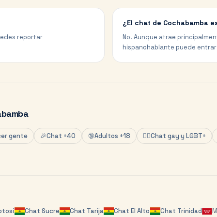
¿El chat de Cochabamba es
uedes reportar
No. Aunque atrae principalme
hispanohablante puede entrar y
abamba
er gente
🎉
Chat +40
🔞
Adultos +18
🏳️‍🌈
Chat gay y LGBT+
otosí
Chat
Sucre
Chat
Tarija
Chat
El Alto
Chat
Trinidad
M