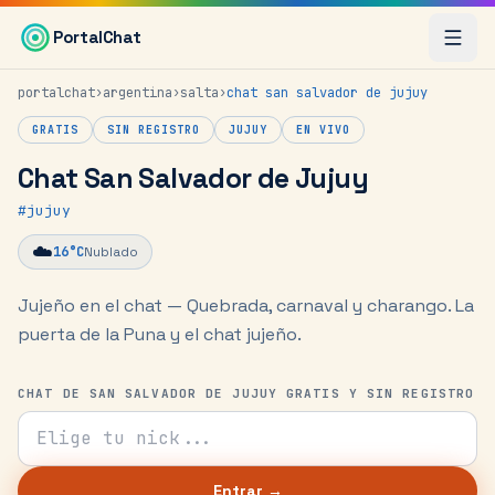
Saltar al contenido principal
PortalChat
portalchat
›
argentina
›
salta
›
chat
san salvador de jujuy
GRATIS
SIN REGISTRO
JUJUY
EN VIVO
Chat San Salvador de Jujuy
#
jujuy
☁️
16
°C
Nublado
Jujeño en el chat — Quebrada, carnaval y charango.
La
puerta de la Puna y el chat jujeño.
CHAT DE SAN SALVADOR DE JUJUY GRATIS Y SIN REGISTRO
Tu nick para el chat
Entrar →