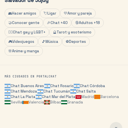
Salvador de Jujuy
👥
Hacer amigos
💘
Ligar
💛
Amor y pareja
🤝
Conocer gente
🎉
Chat +40
🔞
Adultos +18
🏳️‍🌈
Chat gay y LGBT+
🔮
Tarot y esoterismo
🎮
Videojuegos
🎵
Música
⚽
Deportes
🌸
Anime y manga
MÁS CIUDADES EN PORTALCHAT
Chat
Buenos Aires
Chat
Rosario
Chat
Córdoba
Chat
Mendoza
Chat
Tucumán
Chat
Salta
Chat
La Plata
Chat
Mar del Plata
Madrid
Barcelona
Sevilla
Valencia
Bilbao
Granada