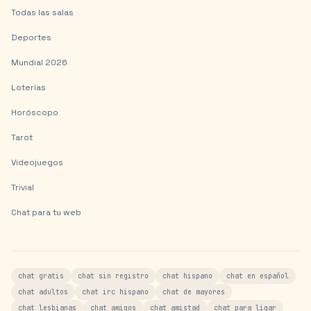
Todas las salas
Deportes
Mundial 2026
Loterías
Horóscopo
Tarot
Videojuegos
Trivial
Chat para tu web
chat gratis
chat sin registro
chat hispano
chat en español
chat adultos
chat irc hispano
chat de mayores
chat lesbianas
chat amigos
chat amistad
chat para ligar