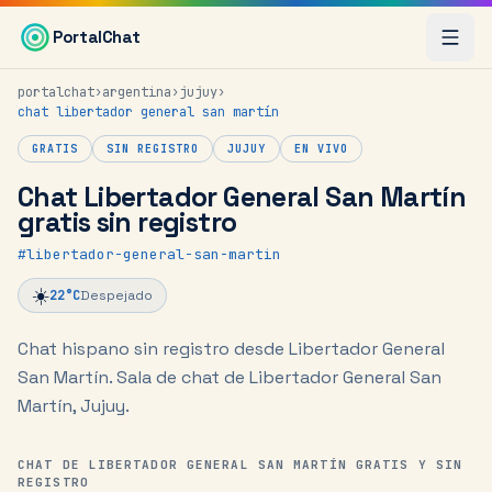
Saltar al contenido principal
PortalChat
portalchat
›
argentina
›
jujuy
›
chat
libertador general san martín
GRATIS
SIN REGISTRO
JUJUY
EN VIVO
Chat Libertador General San Martín
gratis sin registro
#
libertador-general-san-martin
☀️
22
°C
Despejado
Chat hispano sin registro desde Libertador General
San Martín.
Sala de chat de Libertador General San
Martín, Jujuy.
CHAT DE LIBERTADOR GENERAL SAN MARTÍN GRATIS Y SIN
REGISTRO