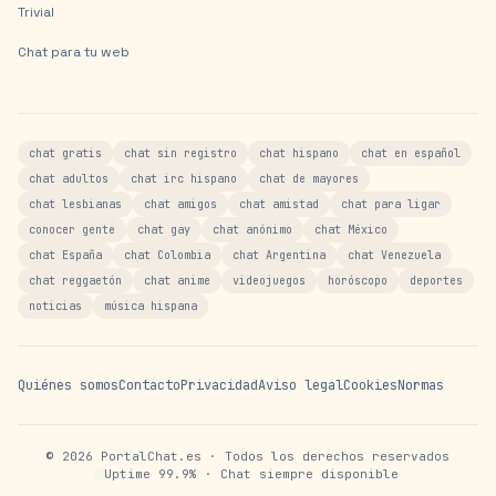
Trivial
Chat para tu web
chat gratis
chat sin registro
chat hispano
chat en español
chat adultos
chat irc hispano
chat de mayores
chat lesbianas
chat amigos
chat amistad
chat para ligar
conocer gente
chat gay
chat anónimo
chat México
chat España
chat Colombia
chat Argentina
chat Venezuela
chat reggaetón
chat anime
videojuegos
horóscopo
deportes
noticias
música hispana
Quiénes somos
Contacto
Privacidad
Aviso legal
Cookies
Normas
©
2026
PortalChat.es · Todos los derechos reservados
Uptime 99.9% · Chat siempre disponible