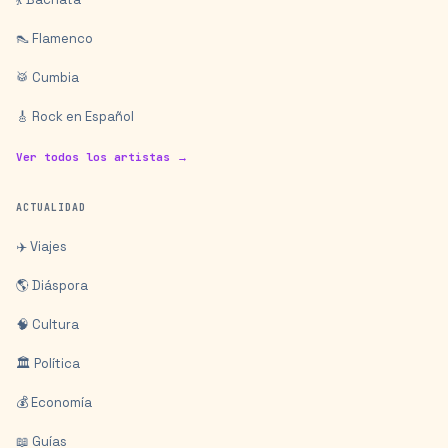
👠 Flamenco
🥁 Cumbia
🎸 Rock en Español
Ver todos los artistas →
ACTUALIDAD
✈️ Viajes
🌎 Diáspora
🧠 Cultura
🏛️ Política
💰 Economía
📖 Guías