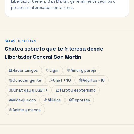
Libertador General San Martín, generalmente vecinos o
personas interesadas en la zona.
SALAS TEMÁTICAS
Chatea sobre lo que te interesa desde
Libertador General San Martín
👥
Hacer amigos
💘
Ligar
💛
Amor y pareja
🤝
Conocer gente
🎉
Chat +40
🔞
Adultos +18
🏳️‍🌈
Chat gay y LGBT+
🔮
Tarot y esoterismo
🎮
Videojuegos
🎵
Música
⚽
Deportes
🌸
Anime y manga