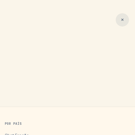
✕
POR PAÍS