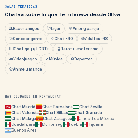
SALAS TEMÁTICAS
Chatea sobre lo que te interesa desde
Oliva
👥
Hacer amigos
💘
Ligar
💛
Amor y pareja
🤝
Conocer gente
🎉
Chat +40
🔞
Adultos +18
🏳️‍🌈
Chat gay y LGBT+
🔮
Tarot y esoterismo
🎮
Videojuegos
🎵
Música
⚽
Deportes
🌸
Anime y manga
MÁS CIUDADES EN PORTALCHAT
Chat
Madrid
Chat
Barcelona
Chat
Sevilla
Chat
Valencia
Chat
Bilbao
Chat
Granada
Chat
Málaga
Chat
Zaragoza
Ciudad de México
Guadalajara
Monterrey
Puebla
Tijuana
Buenos Aires