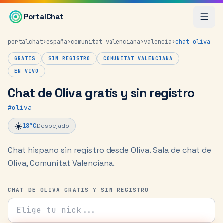
Saltar al contenido principal
PortalChat
portalchat
›
españa
›
comunitat valenciana
›
valencia
›
chat
oliva
GRATIS
SIN REGISTRO
COMUNITAT VALENCIANA
EN VIVO
Chat de Oliva gratis y sin registro
#
oliva
☀️
18
°C
Despejado
Chat hispano sin registro desde Oliva.
Sala de chat de
Oliva, Comunitat Valenciana.
CHAT DE OLIVA GRATIS Y SIN REGISTRO
Tu nick para el chat