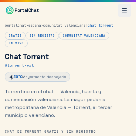
Saltar al contenido principal
PortalChat
portalchat
›
españa
›
comunitat valenciana
›
chat
torrent
GRATIS
SIN REGISTRO
COMUNITAT VALENCIANA
EN VIVO
Chat Torrent
#
torrent-val
☀️
30
°C
Mayormente despejado
Torrentino en el chat — Valencia, huerta y
conversación valenciana.
La mayor pedanía
metropolitana de Valencia — Torrent, el tercer
municipio valenciano.
CHAT DE TORRENT GRATIS Y SIN REGISTRO