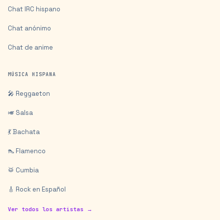
Chat IRC hispano
Chat anónimo
Chat de anime
MÚSICA HISPANA
🎤 Reggaeton
🎺 Salsa
💃 Bachata
👠 Flamenco
🥁 Cumbia
🎸 Rock en Español
Ver todos los artistas →