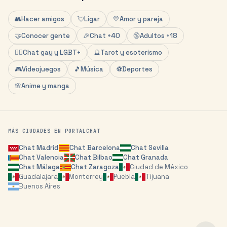
👥
Hacer amigos
💘
Ligar
💛
Amor y pareja
🤝
Conocer gente
🎉
Chat +40
🔞
Adultos +18
🏳️‍🌈
Chat gay y LGBT+
🔮
Tarot y esoterismo
🎮
Videojuegos
🎵
Música
⚽
Deportes
🌸
Anime y manga
MÁS CIUDADES EN PORTALCHAT
Chat
Madrid
Chat
Barcelona
Chat
Sevilla
Chat
Valencia
Chat
Bilbao
Chat
Granada
Chat
Málaga
Chat
Zaragoza
Ciudad de México
Guadalajara
Monterrey
Puebla
Tijuana
Buenos Aires