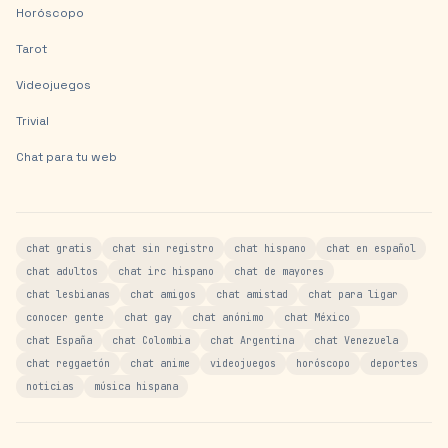
Horóscopo
Tarot
Videojuegos
Trivial
Chat para tu web
chat gratis
chat sin registro
chat hispano
chat en español
chat adultos
chat irc hispano
chat de mayores
chat lesbianas
chat amigos
chat amistad
chat para ligar
conocer gente
chat gay
chat anónimo
chat México
chat España
chat Colombia
chat Argentina
chat Venezuela
chat reggaetón
chat anime
videojuegos
horóscopo
deportes
noticias
música hispana