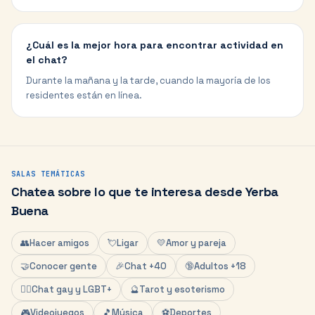
¿Cuál es la mejor hora para encontrar actividad en
el chat?
Durante la mañana y la tarde, cuando la mayoría de los
residentes están en línea.
SALAS TEMÁTICAS
Chatea sobre lo que te interesa desde
Yerba
Buena
👥
Hacer amigos
💘
Ligar
💛
Amor y pareja
🤝
Conocer gente
🎉
Chat +40
🔞
Adultos +18
🏳️‍🌈
Chat gay y LGBT+
🔮
Tarot y esoterismo
🎮
Videojuegos
🎵
Música
⚽
Deportes