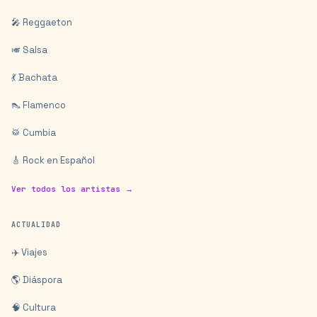
🎤 Reggaeton
🎺 Salsa
💃 Bachata
👠 Flamenco
🥁 Cumbia
🎸 Rock en Español
Ver todos los artistas →
ACTUALIDAD
✈️ Viajes
🌎 Diáspora
🧠 Cultura