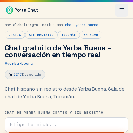
Saltar al contenido principal
PortalChat
portalchat
›
argentina
›
tucumán
›
chat
yerba buena
GRATIS
SIN REGISTRO
TUCUMÁN
EN VIVO
Chat gratuito de Yerba Buena –
conversación en tiempo real
#
yerba-buena
☀️
22
°C
Despejado
Chat hispano sin registro desde Yerba Buena.
Sala de
chat de Yerba Buena, Tucumán.
CHAT DE YERBA BUENA GRATIS Y SIN REGISTRO
Tu nick para el chat