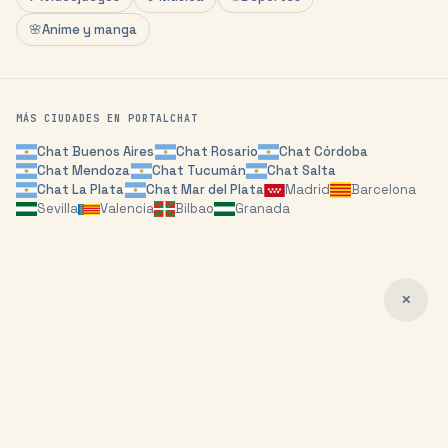
🌸
Anime y manga
MÁS CIUDADES EN PORTALCHAT
Chat
Buenos Aires
Chat
Rosario
Chat
Córdoba
Chat
Mendoza
Chat
Tucumán
Chat
Salta
Chat
La Plata
Chat
Mar del Plata
Madrid
Barcelona
Sevilla
Valencia
Bilbao
Granada
✕