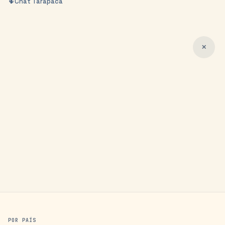
🌵
Chat
Tarapacá
✕
POR PAÍS