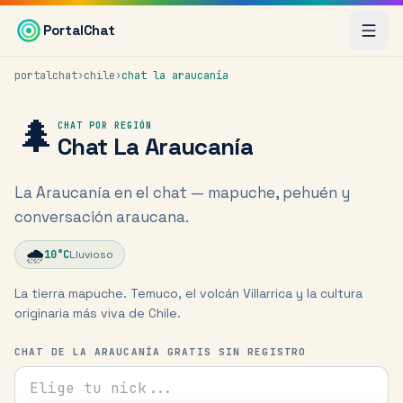
Saltar al contenido principal
PortalChat
portalchat
›
chile
›
chat
la araucanía
🌲
CHAT POR REGIÓN
Chat
La Araucanía
La Araucanía en el chat — mapuche, pehuén y
conversación araucana.
🌧️
10
°C
Lluvioso
La tierra mapuche. Temuco, el volcán Villarrica y la cultura
originaria más viva de Chile.
CHAT DE LA ARAUCANÍA GRATIS SIN REGISTRO
Tu nick para el chat