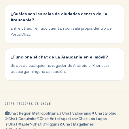
¿Cuáles son las salas de ciudades dentro de La
Araucanía?
Entre otras, Temuco cuentan con sala propia dentro de
PortalChat.
¿Funciona el chat de La Araucanía en el móvil?
Sí, desde cualquier navegador de Android o iPhone, sin
descargar ninguna aplicación.
OTRAS REGIONES DE
CHILE
🏙️
Chat
Región Metropolitana
⚓
Chat
Valparaíso
🌲
Chat
Biobío
🔭
Chat
Coquimbo
⛏️
Chat
Antofagasta
🐟
Chat
Los Lagos
🍷
Chat
Maule
⛏️
Chat
O'Higgins
🐧
Chat
Magallanes