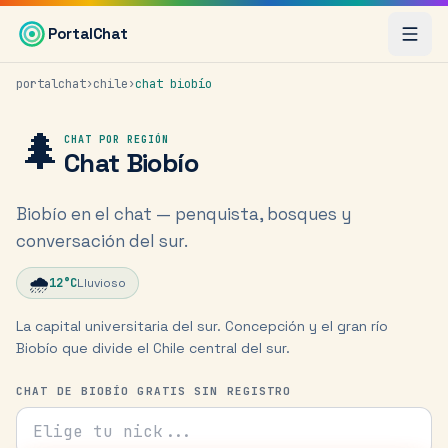
Saltar al contenido principal
PortalChat
portalchat
›
chile
›
chat
biobío
🌲
CHAT POR REGIÓN
Chat
Biobío
Biobío en el chat — penquista, bosques y
conversación del sur.
🌧️
12
°C
Lluvioso
La capital universitaria del sur. Concepción y el gran río
Biobío que divide el Chile central del sur.
CHAT DE BIOBÍO GRATIS SIN REGISTRO
Tu nick para el chat