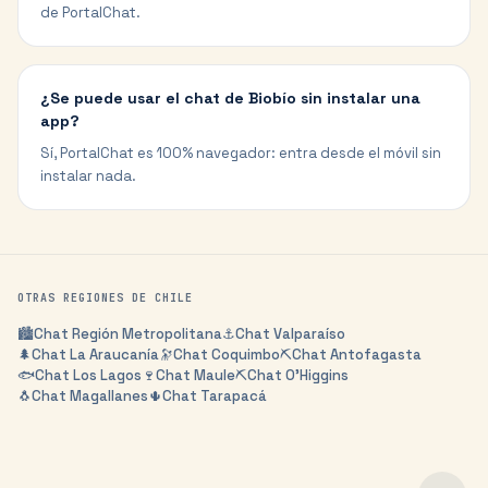
de PortalChat.
¿Se puede usar el chat de Biobío sin instalar una
app?
Sí, PortalChat es 100% navegador: entra desde el móvil sin
instalar nada.
OTRAS REGIONES DE
CHILE
🏙️
Chat
Región Metropolitana
⚓
Chat
Valparaíso
🌲
Chat
La Araucanía
🔭
Chat
Coquimbo
⛏️
Chat
Antofagasta
🐟
Chat
Los Lagos
🍷
Chat
Maule
⛏️
Chat
O'Higgins
🐧
Chat
Magallanes
🌵
Chat
Tarapacá