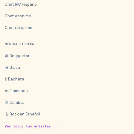
Chat IRC hispano
Chat anónimo
Chat de anime
MÚSICA HISPANA
🎤 Reggaeton
🎺 Salsa
💃 Bachata
👠 Flamenco
🥁 Cumbia
🎸 Rock en Español
Ver todos los artistas →