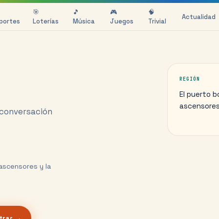
🎯
🎵
🎮
🧠
Actualidad
portes
Loterías
Música
Juegos
Trivial
REGIÓN
El puerto b
ascensores
 conversación
ascensores y la
trar →