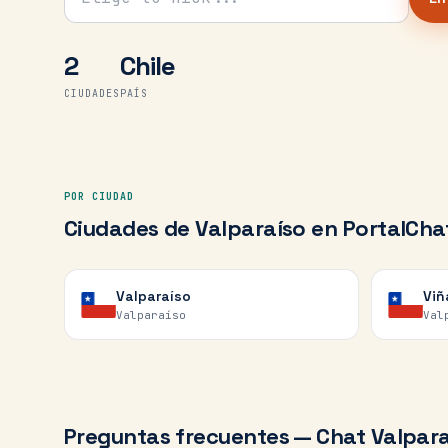
2
Chile
CIUDADES
PAÍS
POR CIUDAD
Ciudades de
Valparaíso
en PortalCha
Valparaíso
Viñ
Valparaíso
Val
Preguntas frecuentes — Chat
Valpara