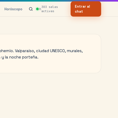
Entrar al
303
salas
Horóscopo
activas
chat
ohemio. Valparaíso, ciudad UNESCO, murales,
 y la noche porteña.