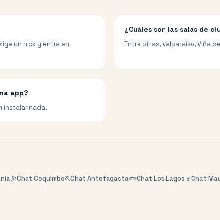
¿Cuáles son las salas de c
lige un nick y entra en
Entre otras, Valparaíso, Viña 
una app?
n instalar nada.
anía
🔭
Chat
Coquimbo
⛏️
Chat
Antofagasta
🐟
Chat
Los Lagos
🍷
Chat
Mau