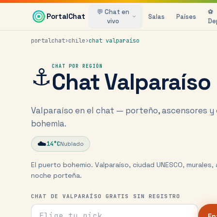
Saltar al contenido principal
💬 Chat en
⚽
PortalChat
Salas
Países
vivo
De
portalchat
›
chile
›
chat
valparaíso
⚓
CHAT POR REGIÓN
Chat
Valparaíso
Valparaíso en el chat — porteño, ascensores y
bohemia.
☁️
14
°C
Nublado
El puerto bohemio. Valparaíso, ciudad UNESCO, murales, 
noche porteña.
CHAT DE VALPARAÍSO GRATIS SIN REGISTRO
Tu nick para el chat
En