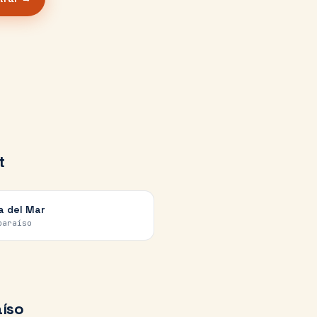
t
a del Mar
paraíso
íso