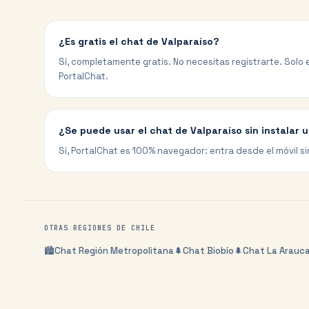
¿Es gratis el chat de Valparaíso?
Sí, completamente gratis. No necesitas registrarte. Solo e
PortalChat.
¿Se puede usar el chat de Valparaíso sin instalar 
Sí, PortalChat es 100% navegador: entra desde el móvil si
OTRAS REGIONES DE
CHILE
🏙️
Chat
Región Metropolitana
🌲
Chat
Biobío
🌲
Chat
La Arauc