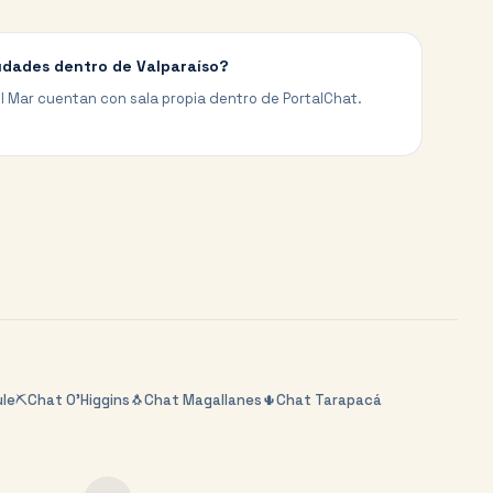
iudades dentro de Valparaíso?
del Mar cuentan con sala propia dentro de PortalChat.
le
⛏️
Chat
O'Higgins
🐧
Chat
Magallanes
🌵
Chat
Tarapacá