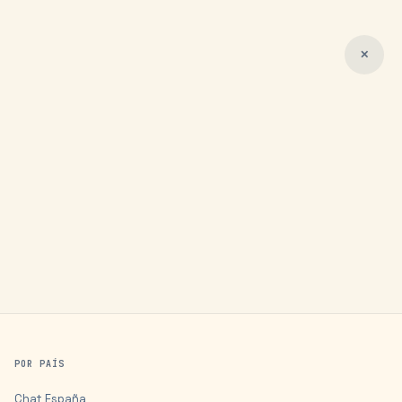
✕
POR PAÍS
Chat
España