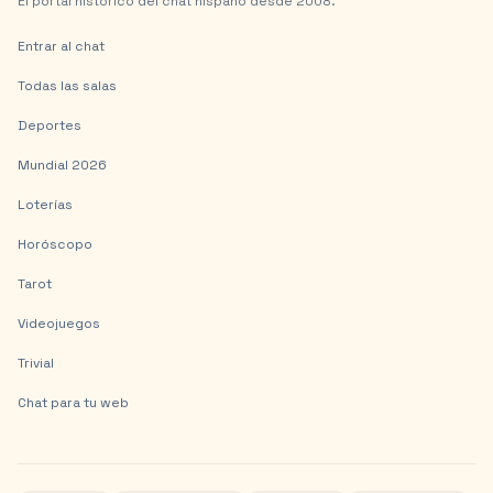
El portal histórico del chat hispano desde 2008.
Entrar al chat
Todas las salas
Deportes
Mundial 2026
Loterías
Horóscopo
Tarot
Videojuegos
Trivial
Chat para tu web