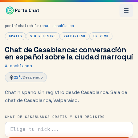
Saltar al contenido principal
PortalChat
portalchat
›
chile
›
chat
casablanca
GRATIS
SIN REGISTRO
VALPARAISO
EN VIVO
Chat de Casablanca: conversación
en español sobre la ciudad marroquí
#
casablanca
☀️
22
°C
Despejado
Chat hispano sin registro desde Casablanca.
Sala de
chat de Casablanca, Valparaiso.
CHAT DE CASABLANCA GRATIS Y SIN REGISTRO
Tu nick para el chat