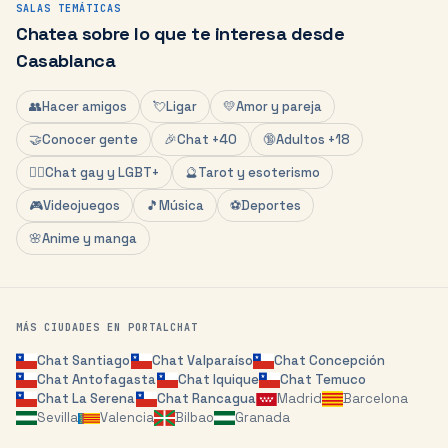
SALAS TEMÁTICAS
Chatea sobre lo que te interesa desde
Casablanca
👥
Hacer amigos
💘
Ligar
💛
Amor y pareja
🤝
Conocer gente
🎉
Chat +40
🔞
Adultos +18
🏳️‍🌈
Chat gay y LGBT+
🔮
Tarot y esoterismo
🎮
Videojuegos
🎵
Música
⚽
Deportes
🌸
Anime y manga
MÁS CIUDADES EN PORTALCHAT
Chat
Santiago
Chat
Valparaíso
Chat
Concepción
Chat
Antofagasta
Chat
Iquique
Chat
Temuco
Chat
La Serena
Chat
Rancagua
Madrid
Barcelona
Sevilla
Valencia
Bilbao
Granada