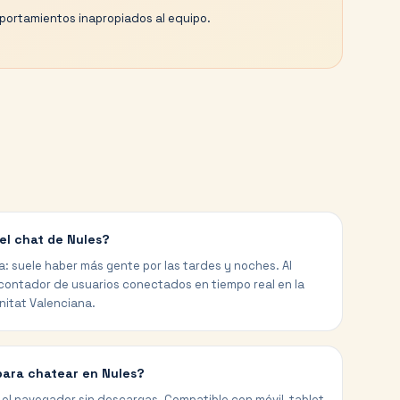
ortamientos inapropiados al equipo.
el chat de Nules?
a: suele haber más gente por las tardes y noches. Al
 contador de usuarios conectados en tiempo real en la
nitat Valenciana.
para chatear en Nules?
el navegador sin descargas. Compatible con móvil, tablet