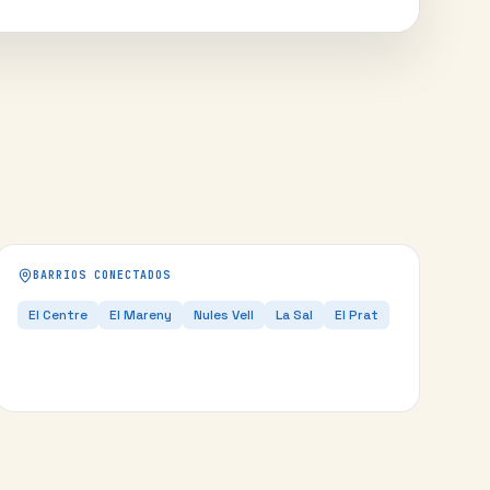
BARRIOS CONECTADOS
El Centre
El Mareny
Nules Vell
La Sal
El Prat