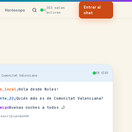
Entrar al
303
salas
Horóscopo
activas
chat
EN VIVO
·
Comunitat Valenciana
o_local
¡Hola desde Nules!
nte_22
¿Quién más es de Comunitat Valenciana?
migo
Buenas noches a todos 🌙
 escribiendo