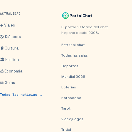
ACTUALIDAD
PortalChat
✈️ Viajes
El portal histórico del chat
hispano desde 2008.
🌎 Diáspora
Entrar al chat
🧠 Cultura
Todas las salas
🏛️ Política
Deportes
💰 Economía
Mundial 2026
📖 Guías
Loterías
Todas las noticias →
Horóscopo
Tarot
Videojuegos
Trivial