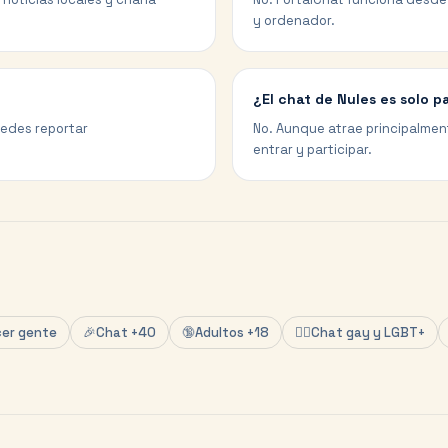
y ordenador.
¿El chat de Nules es solo p
uedes reportar
No. Aunque atrae principalmen
entrar y participar.
er gente
🎉
Chat +40
🔞
Adultos +18
🏳️‍🌈
Chat gay y LGBT+