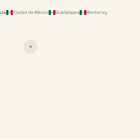
oza
Ciudad de México
Guadalajara
Monterrey
✕