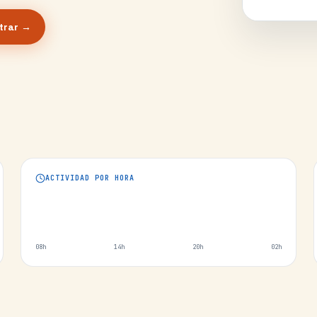
trar →
ACTIVIDAD POR HORA
08h
14h
20h
02h