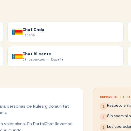
Chat
Onda
España
Chat
Alicante
69 usuarios ·
España
NORMAS DE LA SA
Respeto entr
para personas de
Nules
y
Comunitat
1
nes.
Sin spam ni 
2
n valenciana.
En PortalChat llevamos
Los operador
3
o el mundo.