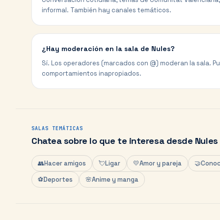
informal. También hay canales temáticos.
¿Hay moderación en la sala de Nules?
Sí. Los operadores (marcados con @) moderan la sala. P
comportamientos inapropiados.
SALAS TEMÁTICAS
Chatea sobre lo que te interesa desde
Nules
👥
Hacer amigos
💘
Ligar
💛
Amor y pareja
🤝
Conoc
⚽
Deportes
🌸
Anime y manga