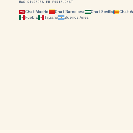
MÁS CIUDADES EN PORTALCHAT
Chat
Madrid
Chat
Barcelona
Chat
Sevilla
Chat
V
Puebla
Tijuana
Buenos Aires