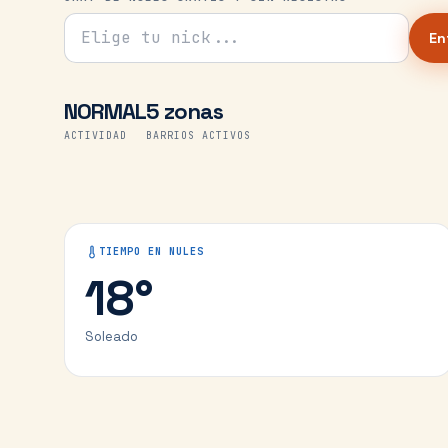
Tu nick para el chat
En
NORMAL
5 zonas
ACTIVIDAD
BARRIOS ACTIVOS
TIEMPO EN
NULES
18
°
Soleado