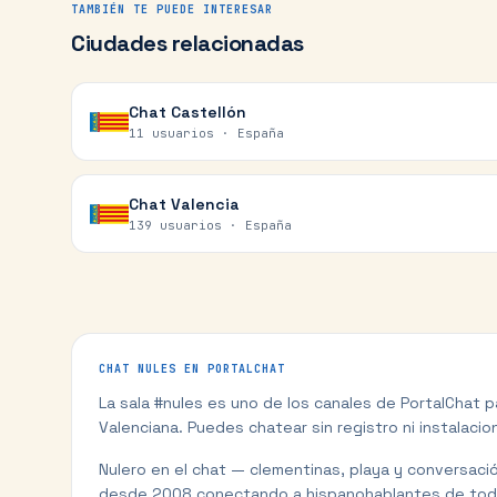
TAMBIÉN TE PUEDE INTERESAR
Ciudades relacionadas
Chat
Castellón
11 usuarios ·
España
Chat
Valencia
139 usuarios ·
España
CHAT
NULES
EN PORTALCHAT
La sala #
nules
es uno de los canales de PortalChat 
Valenciana
. Puedes chatear sin registro ni instalacio
Nulero en el chat — clementinas, playa y conversació
desde 2008 conectando a hispanohablantes de tod