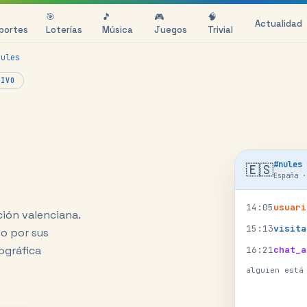
🎯
🎵
🎮
🧠
Actualidad
portes
Loterías
Música
Juegos
Trivial
nules
VIVO
#
nules
🇪🇸
España
14
:
05
usuari
ción valenciana.
15
:
13
visita
do por sus
ográfica
16
:
21
chat_a
alguien está