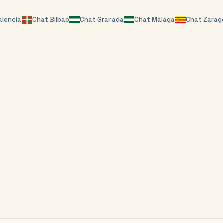
alencia
Chat
Bilbao
Chat
Granada
Chat
Málaga
Chat
Zarag