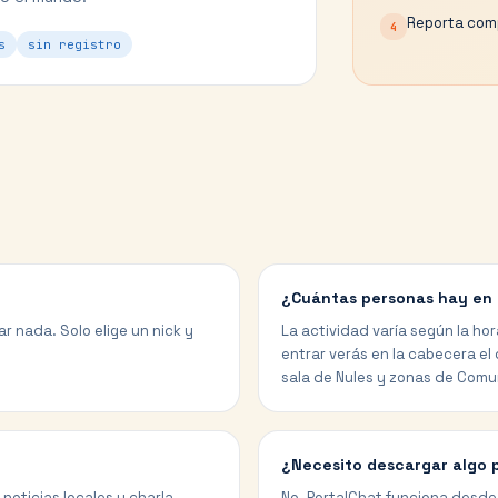
Reporta comp
4
s
sin registro
¿Cuántas personas hay en 
r nada. Solo elige un nick y
La actividad varía según la hor
entrar verás en la cabecera el
sala de Nules y zonas de Comu
¿Necesito descargar algo 
noticias locales y charla
No. PortalChat funciona desde 