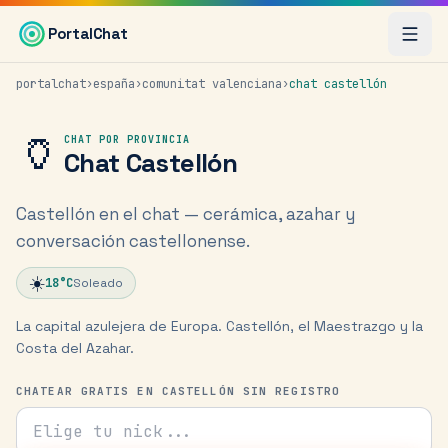
Saltar al contenido principal
PortalChat
portalchat
›
españa
›
comunitat valenciana
›
chat
castellón
🏺
CHAT POR PROVINCIA
Chat
Castellón
Castellón en el chat — cerámica, azahar y
conversación castellonense.
☀️
18
°C
Soleado
La capital azulejera de Europa. Castellón, el Maestrazgo y la
Costa del Azahar.
CHATEAR GRATIS EN CASTELLÓN SIN REGISTRO
Tu nick para el chat