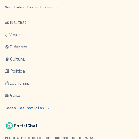
Ver todos los artistas →
ACTUALIDAD
✈️ Viajes
🌎 Diáspora
🧠 Cultura
🏛️ Política
💰 Economía
📖 Guías
Todas las noticias →
PortalChat
El portal histórico del chat hispano desde 2008.