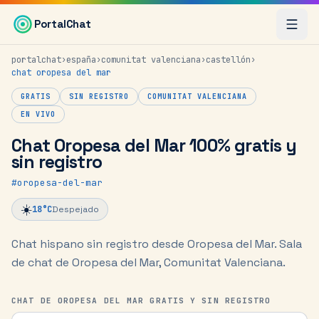
Saltar al contenido principal
PortalChat
portalchat
›
españa
›
comunitat valenciana
›
castellón
›
chat
oropesa del mar
GRATIS
SIN REGISTRO
COMUNITAT VALENCIANA
EN VIVO
Chat Oropesa del Mar 100% gratis y
sin registro
#
oropesa-del-mar
☀️
18
°C
Despejado
Chat hispano sin registro desde Oropesa del Mar.
Sala
de chat de Oropesa del Mar, Comunitat Valenciana.
CHAT DE OROPESA DEL MAR GRATIS Y SIN REGISTRO