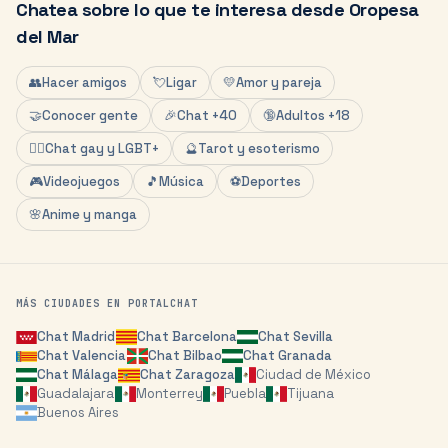
Chatea sobre lo que te interesa desde
Oropesa
del Mar
👥
Hacer amigos
💘
Ligar
💛
Amor y pareja
🤝
Conocer gente
🎉
Chat +40
🔞
Adultos +18
🏳️‍🌈
Chat gay y LGBT+
🔮
Tarot y esoterismo
🎮
Videojuegos
🎵
Música
⚽
Deportes
🌸
Anime y manga
MÁS CIUDADES EN PORTALCHAT
Chat
Madrid
Chat
Barcelona
Chat
Sevilla
Chat
Valencia
Chat
Bilbao
Chat
Granada
Chat
Málaga
Chat
Zaragoza
Ciudad de México
Guadalajara
Monterrey
Puebla
Tijuana
Buenos Aires