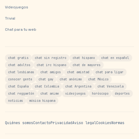
Videojuegos
Trivial
Chat para tu web
chat gratis
chat sin registro
chat hispano
chat en español
chat adultos
chat irc hispano
chat de mayores
chat lesbianas
chat amigos
chat amistad
chat para ligar
conocer gente
chat gay
chat anónimo
chat México
chat España
chat Colombia
chat Argentina
chat Venezuela
chat reggaetón
chat anime
videojuegos
horóscopo
deportes
noticias
música hispana
Quiénes somos
Contacto
Privacidad
Aviso legal
Cookies
Normas