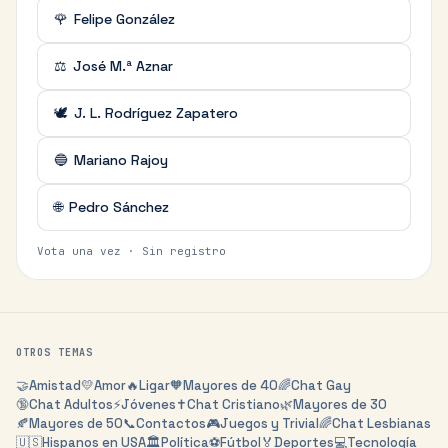
🌹
Felipe González
⚖️
José M.ª Aznar
🕊️
J. L. Rodríguez Zapatero
🔵
Mariano Rajoy
🌐
Pedro Sánchez
Vota una vez · Sin registro
OTROS TEMAS
🤝
Amistad
💛
Amor
🔥
Ligar
🧡
Mayores de 40
🌈
Chat Gay
🔞
Chat Adultos
⚡
Jóvenes
✝️
Chat Cristiano
🌿
Mayores de 30
🍂
Mayores de 50
📞
Contactos
🎮
Juegos y Trivial
🌈
Chat Lesbianas
🇺🇸
Hispanos en USA
🏛️
Política
⚽
Fútbol
🏅
Deportes
💻
Tecnología