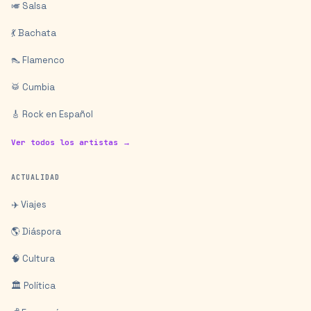
🎺 Salsa
💃 Bachata
👠 Flamenco
🥁 Cumbia
🎸 Rock en Español
Ver todos los artistas →
ACTUALIDAD
✈️ Viajes
🌎 Diáspora
🧠 Cultura
🏛️ Política