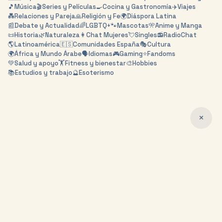
🎵
Música
🎬
Series y Películas
🍳
Cocina y Gastronomía
✈️
Viajes
💑
Relaciones y Pareja
🙏
Religión y Fe
🌍
Diáspora Latina
📰
Debate y Actualidad
🌈
LGBTQ+
🐾
Mascotas
🎌
Anime y Manga
📜
Historia
🌿
Naturaleza
👩
Chat Mujeres
💘
Singles
📻
RadioChat
🌎
Latinoamérica
🇪🇸
Comunidades España
🎭
Cultura
🌍
África y Mundo Árabe
🗣️
Idiomas
🎮
Gaming
⭐
Fandoms
💚
Salud y apoyo
🏋️
Fitness y bienestar
🎨
Hobbies
📚
Estudios y trabajo
🔮
Esoterismo
✕