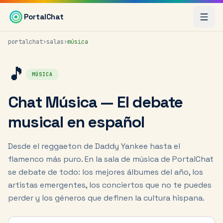
Saltar al contenido principal
PortalChat
portalchat
›
salas
›
música
🎵
MÚSICA
Chat Música — El debate
musical en español
Desde el reggaeton de Daddy Yankee hasta el
flamenco más puro. En la sala de música de PortalChat
se debate de todo: los mejores álbumes del año, los
artistas emergentes, los conciertos que no te puedes
perder y los géneros que definen la cultura hispana.
Tu nick para el chat