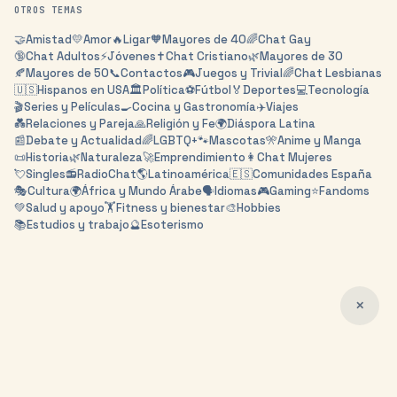
OTROS TEMAS
🤝
Amistad
💛
Amor
🔥
Ligar
🧡
Mayores de 40
🌈
Chat Gay
🔞
Chat Adultos
⚡
Jóvenes
✝️
Chat Cristiano
🌿
Mayores de 30
🍂
Mayores de 50
📞
Contactos
🎮
Juegos y Trivial
🌈
Chat Lesbianas
🇺🇸
Hispanos en USA
🏛️
Política
⚽
Fútbol
🏅
Deportes
💻
Tecnología
🎬
Series y Películas
🍳
Cocina y Gastronomía
✈️
Viajes
💑
Relaciones y Pareja
🙏
Religión y Fe
🌍
Diáspora Latina
📰
Debate y Actualidad
🌈
LGBTQ+
🐾
Mascotas
🎌
Anime y Manga
📜
Historia
🌿
Naturaleza
🚀
Emprendimiento
👩
Chat Mujeres
💘
Singles
📻
RadioChat
🌎
Latinoamérica
🇪🇸
Comunidades España
🎭
Cultura
🌍
África y Mundo Árabe
🗣️
Idiomas
🎮
Gaming
⭐
Fandoms
💚
Salud y apoyo
🏋️
Fitness y bienestar
🎨
Hobbies
📚
Estudios y trabajo
🔮
Esoterismo
✕