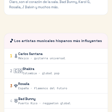
Claro, son el corazón de la sala. Bad Bunny, Karol G,
Rosalía, J Balvin y muchos más.
🎵
Los artistas musicales hispanos más influyentes
Carlos Santana
🎸
1
México · guitarra universal
Shakira
🇨🇴
2
Colombia · global pop
Rosalía
🌹
3
España · flamenco del futuro
Bad Bunny
🐰
4
Puerto Rico · reggaeton global