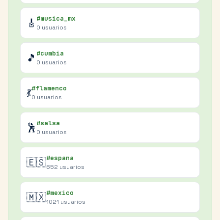
#musica_mx
🎸
0
usuarios
#cumbia
🎵
0
usuarios
#flamenco
💃
0
usuarios
#salsa
🕺
0
usuarios
#espana
🇪🇸
652
usuarios
#mexico
🇲🇽
1021
usuarios