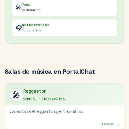
#pop
🎤
16
usuarios
#electronica
🎧
16
usuarios
Salas de
música
en PortalChat
Reggaeton
🎤
GENERAL
·
INTERNACIONAL
Los éxitos del reggaeton y el trap latino.
Entrar →