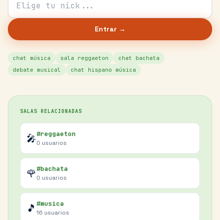
Entrar →
chat música
sala reggaeton
chat bachata
debate musical
chat hispano música
SALAS RELACIONADAS
#reggaeton
🎤
0
usuarios
#bachata
🌹
0
usuarios
#musica
🎵
16
usuarios