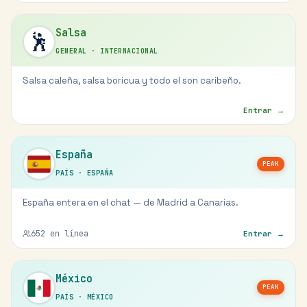
Salsa
🕺
GENERAL
·
INTERNACIONAL
Salsa caleña, salsa boricua y todo el son caribeño.
Entrar →
España
PEAK
PAÍS
·
ESPAÑA
España entera en el chat — de Madrid a Canarias.
652
en línea
Entrar →
México
PEAK
PAÍS
·
MÉXICO