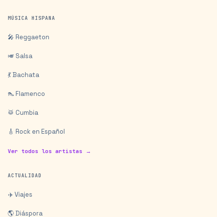
MÚSICA HISPANA
🎤 Reggaeton
🎺 Salsa
💃 Bachata
👠 Flamenco
🥁 Cumbia
🎸 Rock en Español
Ver todos los artistas →
ACTUALIDAD
✈️ Viajes
🌎 Diáspora