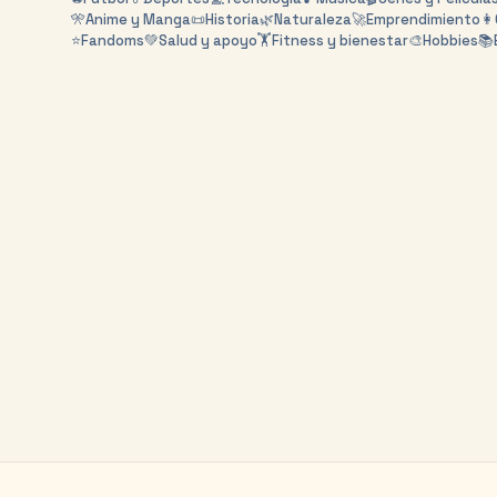
🎌
Anime y Manga
📜
Historia
🌿
Naturaleza
🚀
Emprendimiento
👩
⭐
Fandoms
💚
Salud y apoyo
🏋️
Fitness y bienestar
🎨
Hobbies
📚