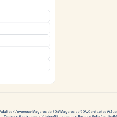
Adultos
⚡
Jóvenes
🌿
Mayores de 30
🍂
Mayores de 50
📞
Contactos
🎮
Jueg
s
🍳
Cocina y Gastronomía
✈️
Viajes
💑
Relaciones y Pareja
🙏
Religión y Fe
🌍