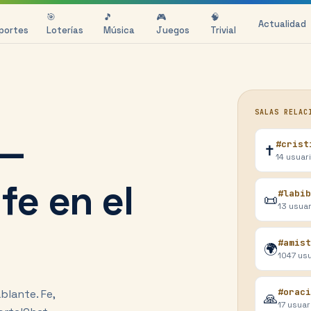
🎯
🎵
🎮
🧠
Actualidad
portes
Loterías
Música
Juegos
Trivial
SALAS RELAC
 —
#crist
✝️
14
usuar
e en el
#labib
📜
13
usuar
#amist
🌍
1047
usu
#oraci
blante. Fe,
🙏
17
usuar