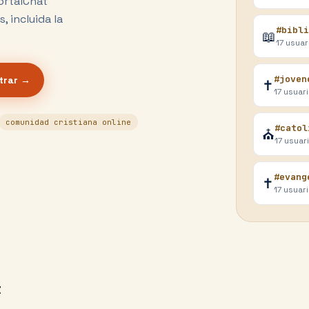
ortalChat
 incluida la
#bibli
📖
17
usuar
#joven
trar →
✝️
17
usuar
comunidad cristiana online
#catol
⛪
17
usuar
#evang
✝️
17
usuar
t