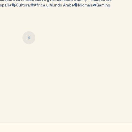
España
🎭
Cultura
🌍
África y Mundo Árabe
🗣️
Idiomas
🎮
Gaming
✕