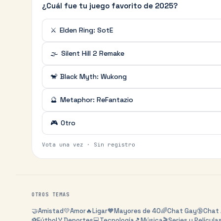
¿Cuál fue tu juego favorito de 2025?
⚔️
Elden Ring: SotE
🌫️
Silent Hill 2 Remake
🐒
Black Myth: Wukong
🔮
Metaphor: ReFantazio
🎮
Otro
Vota una vez · Sin registro
OTROS TEMAS
🤝
Amistad
💛
Amor
🔥
Ligar
🧡
Mayores de 40
🌈
Chat Gay
🔞
Chat 
⚽
Fútbol
🏅
Deportes
💻
Tecnología
🎵
Música
🎬
Series y Película