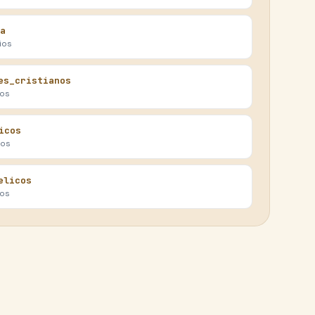
a
ios
es_cristianos
ios
icos
ios
elicos
ios