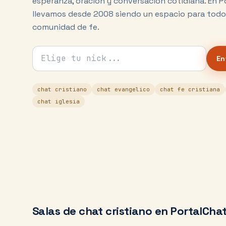
esperanza, oración y conversación cotidiana. En P
llevamos desde 2008 siendo un espacio para todos,
comunidad de fe.
Tu nick para el chat
En
chat cristiano
chat evangelico
chat fe cristiana
chat iglesia
Salas de
chat cristiano
en PortalCha