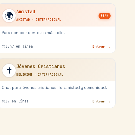
Amistad
🌍
PEAK
AMISTAD
·
INTERNACIONAL
Para conocer gente sin más rollo.
1047
en línea
Entrar →
Jóvenes Cristianos
✝️
RELIGIÓN
·
INTERNACIONAL
Chat para jóvenes cristianos: fe, amistad y comunidad.
17
en línea
Entrar →