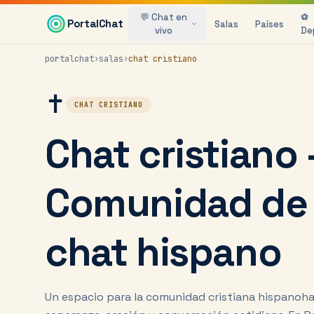
Saltar al contenido principal
💬 Chat en
⚽
PortalChat
Salas
Países
vivo
De
portalchat
›
salas
›
chat cristiano
✝️
CHAT CRISTIANO
Chat cristiano
Comunidad de f
chat hispano
Un espacio para la comunidad cristiana hispanoha