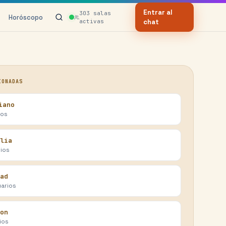
Entrar al
303
salas
Horóscopo
activas
chat
IONADAS
iano
ios
lia
ios
ad
arios
on
ios