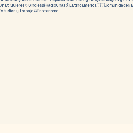
Chat Mujeres
💘
Singles
📻
RadioChat
🌎
Latinoamérica
🇪🇸
Comunidades 
Estudios y trabajo
🔮
Esoterismo