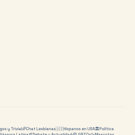
os y Trivial
🌈
Chat Lesbianas
🇺🇸
Hispanos en USA
🏛️
Política
Diáspora Latina
📰
Debate y Actualidad
🌈
LGBTQ+
🐾
Mascotas