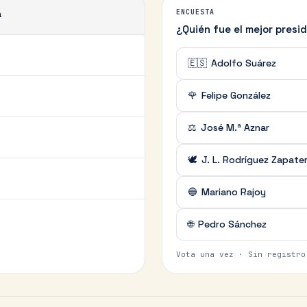
a
ENCUESTA
¿Quién fue el mejor pres
🇪🇸
Adolfo Suárez
🌹
Felipe González
⚖️
José M.ª Aznar
🕊️
J. L. Rodríguez Zapate
🔵
Mariano Rajoy
🌐
Pedro Sánchez
Vota una vez · Sin registro