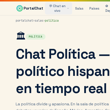
Saltar al contenido principal
💬 Chat en
⚽
PortalChat
Salas
Países
vivo
De
portalchat
›
salas
›
política
🏛️
POLÍTICA
Chat Política —
político hispa
en tiempo real
La política divide y apasiona. En la sala de polític