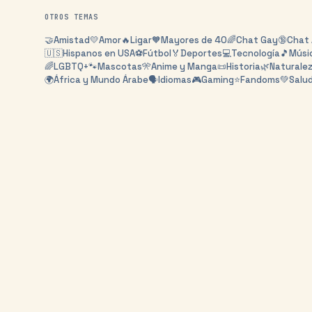
OTROS TEMAS
🤝
Amistad
💛
Amor
🔥
Ligar
🧡
Mayores de 40
🌈
Chat Gay
🔞
Chat 
🇺🇸
Hispanos en USA
⚽
Fútbol
🏅
Deportes
💻
Tecnología
🎵
Músi
🌈
LGBTQ+
🐾
Mascotas
🎌
Anime y Manga
📜
Historia
🌿
Naturale
🌍
África y Mundo Árabe
🗣️
Idiomas
🎮
Gaming
⭐
Fandoms
💚
Salu