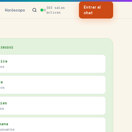
Entrar al
303
salas
Horóscopo
activas
chat
IONADAS
tica
ios
te
ios
ias
ios
pana
usuarios