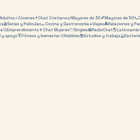
Adultos
⚡
Jóvenes
✝️
Chat Cristiano
🌿
Mayores de 30
🍂
Mayores de 50
📞
ca
🎬
Series y Películas
🍳
Cocina y Gastronomía
✈️
Viajes
💑
Relaciones y Pa
za
🚀
Emprendimiento
👩
Chat Mujeres
💘
Singles
📻
RadioChat
🌎
Latinoamér
d y apoyo
🏋️
Fitness y bienestar
🎨
Hobbies
📚
Estudios y trabajo
🔮
Esoteri