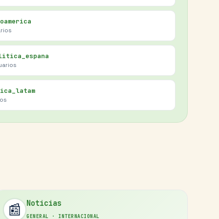
oamerica
rios
litica_espana
uarios
ica_latam
ios
Noticias
📰
GENERAL
·
INTERNACIONAL