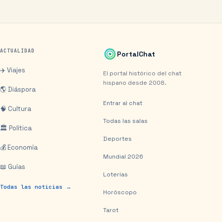
ACTUALIDAD
PortalChat
✈️ Viajes
El portal histórico del chat
hispano desde 2008.
🌎 Diáspora
Entrar al chat
🧠 Cultura
Todas las salas
🏛️ Política
Deportes
💰 Economía
Mundial 2026
📖 Guías
Loterías
Todas las noticias →
Horóscopo
Tarot