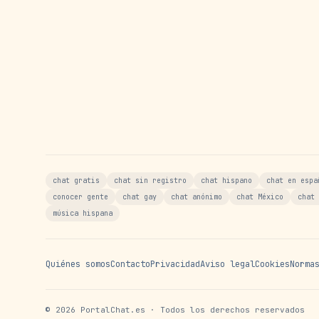
chat gratis
chat sin registro
chat hispano
chat en espa
conocer gente
chat gay
chat anónimo
chat México
chat 
música hispana
Quiénes somos
Contacto
Privacidad
Aviso legal
Cookies
Norma
©
2026
PortalChat.es · Todos los derechos reservados