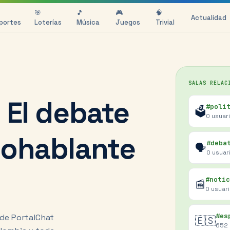
🎯
🎵
🎮
🧠
Actualidad
portes
Loterías
Música
Juegos
Trivial
SALAS RELAC
 El debate
#poli
🗳️
0
usuar
nohablante
#deba
🗣️
0
usuar
#notic
📰
0
usuar
#es
a de PortalChat
🇪🇸
652