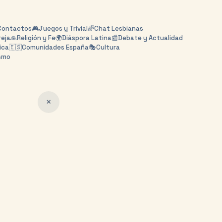
Contactos
🎮
Juegos y Trivial
🌈
Chat Lesbianas
reja
🙏
Religión y Fe
🌍
Diáspora Latina
📰
Debate y Actualidad
ica
🇪🇸
Comunidades España
🎭
Cultura
smo
✕