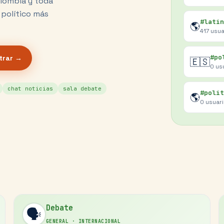
olombia y toda
 político más
#latin
🌎
417
usua
#po
trar →
🇪🇸
0
us
chat noticias
sala debate
#polit
🌎
0
usuar
Debate
🗣️
GENERAL
·
INTERNACIONAL