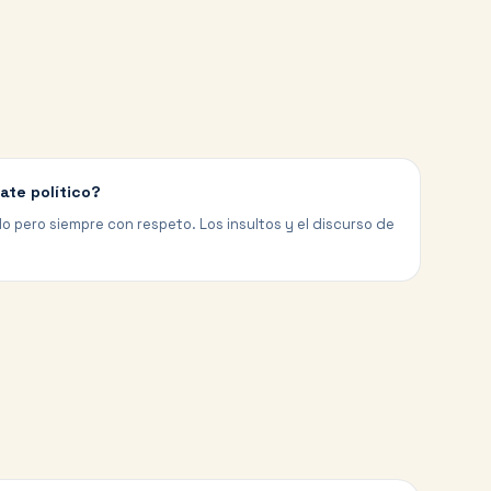
ate político?
ido pero siempre con respeto. Los insultos y el discurso de