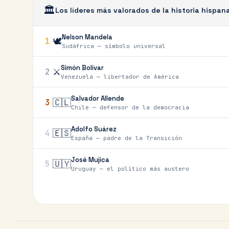
🏛️
Los líderes más valorados de la historia hispan
Nelson Mandela
🕊️
1
Sudáfrica — símbolo universal
Simón Bolívar
⚔️
2
Venezuela — libertador de América
Salvador Allende
🇨🇱
3
Chile — defensor de la democracia
Adolfo Suárez
🇪🇸
4
España — padre de la Transición
José Mujica
🇺🇾
5
Uruguay — el político más austero