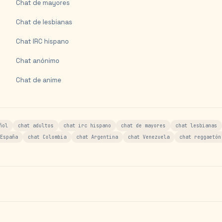
Chat de mayores
Chat de lesbianas
Chat IRC hispano
Chat anónimo
Chat de anime
ñol
chat adultos
chat irc hispano
chat de mayores
chat lesbianas
España
chat Colombia
chat Argentina
chat Venezuela
chat reggaetón
s