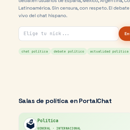
debaten usuarios de España, México, Argentina, C
Latinoamérica. Sin censura, con respeto. El debate
vivo del chat hispano.
Tu nick para el chat
En
chat política
debate político
actualidad política
Salas de
política
en PortalChat
Política
🗳️
GENERAL
·
INTERNACIONAL