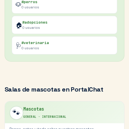
#perros
🐶
0
usuarios
#adopciones
🏠
0
usuarios
#veterinaria
🩺
0
usuarios
Salas de
mascotas
en PortalChat
Mascotas
🐾
GENERAL
·
INTERNACIONAL