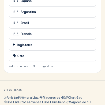
🇪🇸
España
🇦🇷
Argentina
🇧🇷
Brasil
🇫🇷
Francia
🏴󠁧󠁢󠁥󠁮󠁧󠁿
Inglaterra
🌍
Otro
Vota una vez · Sin registro
OTROS TEMAS
🤝
Amistad
💛
Amor
🔥
Ligar
🧡
Mayores de 40
🌈
Chat Gay
🔞
Chat Adultos
⚡
Jóvenes
✝️
Chat Cristiano
🌿
Mayores de 30