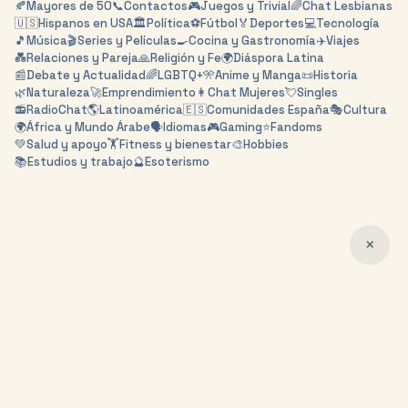
🍂
Mayores de 50
📞
Contactos
🎮
Juegos y Trivial
🌈
Chat Lesbianas
🇺🇸
Hispanos en USA
🏛️
Política
⚽
Fútbol
🏅
Deportes
💻
Tecnología
🎵
Música
🎬
Series y Películas
🍳
Cocina y Gastronomía
✈️
Viajes
💑
Relaciones y Pareja
🙏
Religión y Fe
🌍
Diáspora Latina
📰
Debate y Actualidad
🌈
LGBTQ+
🎌
Anime y Manga
📜
Historia
🌿
Naturaleza
🚀
Emprendimiento
👩
Chat Mujeres
💘
Singles
📻
RadioChat
🌎
Latinoamérica
🇪🇸
Comunidades España
🎭
Cultura
🌍
África y Mundo Árabe
🗣️
Idiomas
🎮
Gaming
⭐
Fandoms
💚
Salud y apoyo
🏋️
Fitness y bienestar
🎨
Hobbies
📚
Estudios y trabajo
🔮
Esoterismo
✕