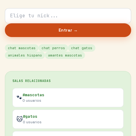
Tu nick para el chat
Entrar →
chat mascotas
chat perros
chat gatos
animales hispano
amantes mascotas
SALAS RELACIONADAS
#mascotas
🐾
0
usuarios
#gatos
🐱
0
usuarios