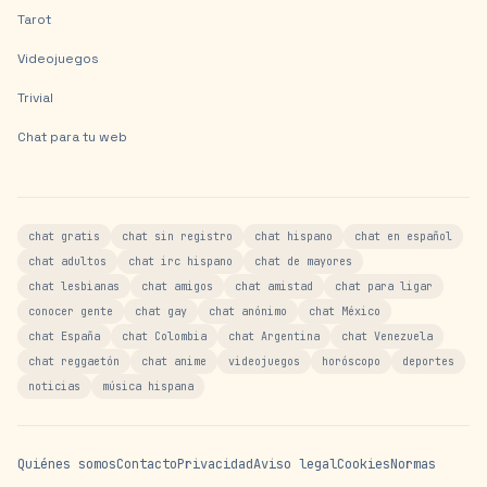
Tarot
Videojuegos
Trivial
Chat para tu web
chat gratis
chat sin registro
chat hispano
chat en español
chat adultos
chat irc hispano
chat de mayores
chat lesbianas
chat amigos
chat amistad
chat para ligar
conocer gente
chat gay
chat anónimo
chat México
chat España
chat Colombia
chat Argentina
chat Venezuela
chat reggaetón
chat anime
videojuegos
horóscopo
deportes
noticias
música hispana
Quiénes somos
Contacto
Privacidad
Aviso legal
Cookies
Normas