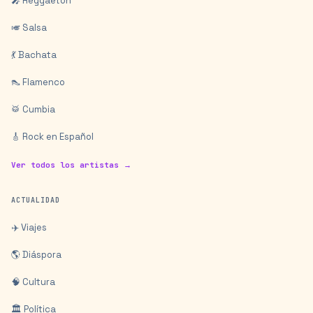
🎤 Reggaeton
🎺 Salsa
💃 Bachata
👠 Flamenco
🥁 Cumbia
🎸 Rock en Español
Ver todos los artistas →
ACTUALIDAD
✈️ Viajes
🌎 Diáspora
🧠 Cultura
🏛️ Política