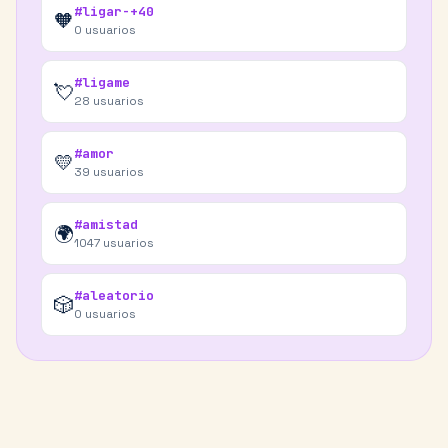
#ligar-+40
🧡
0
usuarios
#ligame
💘
28
usuarios
#amor
💛
39
usuarios
#amistad
🌍
1047
usuarios
#aleatorio
🎲
0
usuarios