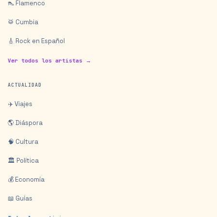
👠 Flamenco
🥁 Cumbia
🎸 Rock en Español
Ver todos los artistas →
ACTUALIDAD
✈️ Viajes
🌎 Diáspora
🧠 Cultura
🏛️ Política
💰 Economía
📖 Guías