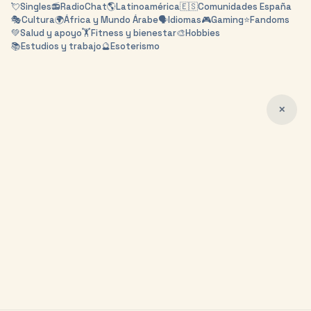
💘
Singles
📻
RadioChat
🌎
Latinoamérica
🇪🇸
Comunidades España
🎭
Cultura
🌍
África y Mundo Árabe
🗣️
Idiomas
🎮
Gaming
⭐
Fandoms
💚
Salud y apoyo
🏋️
Fitness y bienestar
🎨
Hobbies
📚
Estudios y trabajo
🔮
Esoterismo
✕