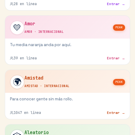
28
en línea
Entrar →
Amor
💛
PEAK
AMOR
·
INTERNACIONAL
Tu media naranja anda por aquí.
39
en línea
Entrar →
Amistad
🌍
PEAK
AMISTAD
·
INTERNACIONAL
Para conocer gente sin más rollo.
1047
en línea
Entrar →
Aleatorio