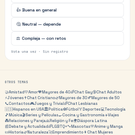
👍
Buena en general
🤔
Neutral — depende
⚖️
Compleja — con retos
Vota una vez · Sin registro
OTROS TEMAS
🤝
Amistad
💛
Amor
🧡
Mayores de 40
🌈
Chat Gay
🔞
Chat Adultos
⚡
Jóvenes
✝️
Chat Cristiano
🌿
Mayores de 30
🍂
Mayores de 50
📞
Contactos
🎮
Juegos y Trivial
🌈
Chat Lesbianas
🇺🇸
Hispanos en USA
🏛️
Política
⚽
Fútbol
🏅
Deportes
💻
Tecnología
🎵
Música
🎬
Series y Películas
🍳
Cocina y Gastronomía
✈️
Viajes
💑
Relaciones y Pareja
🙏
Religión y Fe
🌍
Diáspora Latina
📰
Debate y Actualidad
🌈
LGBTQ+
🐾
Mascotas
🎌
Anime y Manga
📜
Historia
🌿
Naturaleza
🚀
Emprendimiento
👩
Chat Mujeres