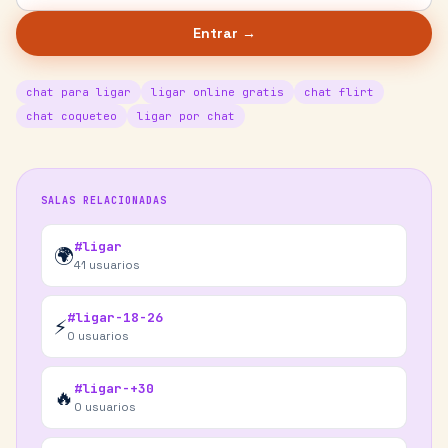
Entrar →
chat para ligar
ligar online gratis
chat flirt
chat coqueteo
ligar por chat
SALAS RELACIONADAS
#ligar
🌍
41
usuarios
#ligar-18-26
⚡
0
usuarios
#ligar-+30
🔥
0
usuarios