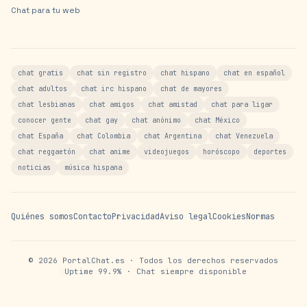
Chat para tu web
chat gratis
chat sin registro
chat hispano
chat en español
chat adultos
chat irc hispano
chat de mayores
chat lesbianas
chat amigos
chat amistad
chat para ligar
conocer gente
chat gay
chat anónimo
chat México
chat España
chat Colombia
chat Argentina
chat Venezuela
chat reggaetón
chat anime
videojuegos
horóscopo
deportes
noticias
música hispana
Quiénes somos
Contacto
Privacidad
Aviso legal
Cookies
Normas
©
2026
PortalChat.es · Todos los derechos reservados
Uptime 99.9% · Chat siempre disponible