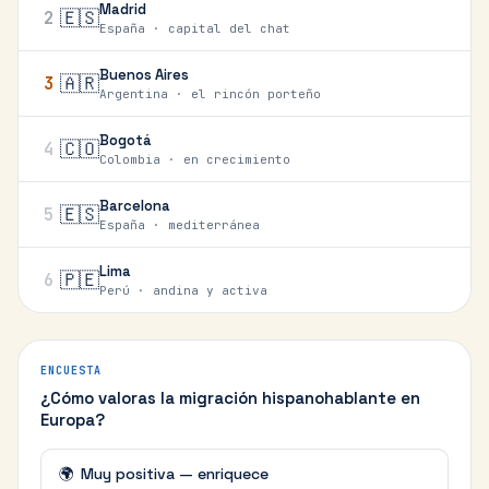
Madrid
🇪🇸
2
España · capital del chat
Buenos Aires
🇦🇷
3
Argentina · el rincón porteño
Bogotá
🇨🇴
4
Colombia · en crecimiento
Barcelona
🇪🇸
5
España · mediterránea
Lima
🇵🇪
6
Perú · andina y activa
ENCUESTA
¿Cómo valoras la migración hispanohablante en
Europa?
🌍
Muy positiva — enriquece