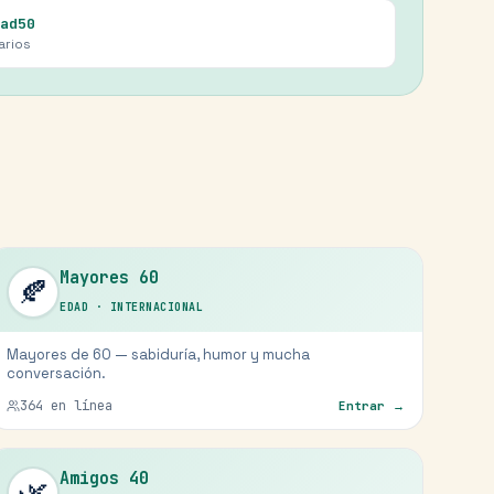
ad50
arios
Mayores 60
🍂
EDAD
·
INTERNACIONAL
Mayores de 60 — sabiduría, humor y mucha
conversación.
364
en línea
Entrar →
Amigos 40
🌿