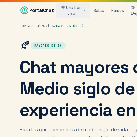
Saltar al contenido principal
💬 Chat en
⚽
PortalChat
Salas
Países
vivo
De
portalchat
›
salas
›
mayores de 50
🍂
MAYORES DE 50
Chat mayores 
Medio siglo de
experiencia en
Para los que tienen más de medio siglo de vida — 