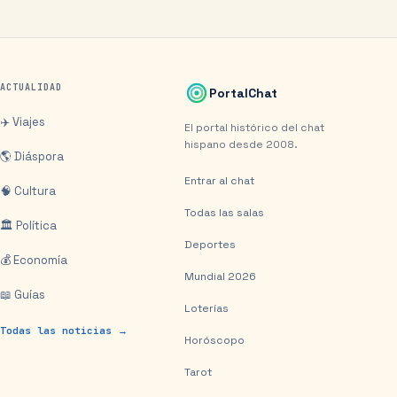
ACTUALIDAD
PortalChat
✈️ Viajes
El portal histórico del chat
hispano desde 2008.
🌎 Diáspora
Entrar al chat
🧠 Cultura
Todas las salas
🏛️ Política
Deportes
💰 Economía
Mundial 2026
📖 Guías
Loterías
Todas las noticias →
Horóscopo
Tarot