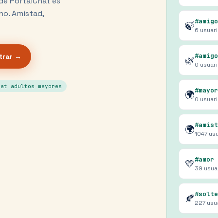
de PortalChat es
no. Amistad,
#amigo
🍃
6
usuar
#amigo
trar →
🌿
0
usuar
hat adultos mayores
#mayor
🌍
0
usuar
#amist
🌍
1047
usu
#amor
💛
39
usua
#solte
🍂
227
usu