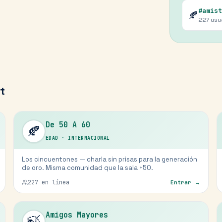
#amist
🍂
227
usu
t
De 50 A 60
🍂
EDAD
·
INTERNACIONAL
Los cincuentones — charla sin prisas para la generación
de oro. Misma comunidad que la sala +50.
227
en línea
Entrar →
Amigos Mayores
🍃