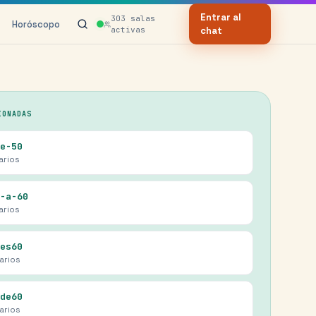
Entrar al
303
salas
Horóscopo
activas
chat
IONADAS
e-50
arios
-a-60
arios
es60
arios
de60
arios