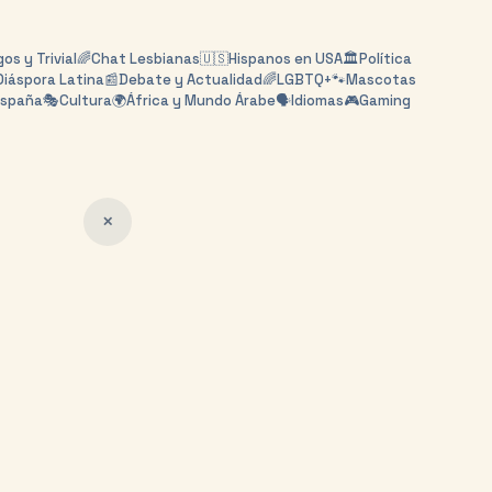
os y Trivial
🌈
Chat Lesbianas
🇺🇸
Hispanos en USA
🏛️
Política
Diáspora Latina
📰
Debate y Actualidad
🌈
LGBTQ+
🐾
Mascotas
España
🎭
Cultura
🌍
África y Mundo Árabe
🗣️
Idiomas
🎮
Gaming
✕