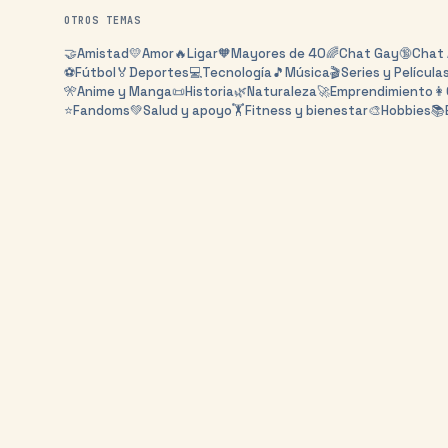
OTROS TEMAS
🤝
Amistad
💛
Amor
🔥
Ligar
🧡
Mayores de 40
🌈
Chat Gay
🔞
Chat 
⚽
Fútbol
🏅
Deportes
💻
Tecnología
🎵
Música
🎬
Series y Película
🎌
Anime y Manga
📜
Historia
🌿
Naturaleza
🚀
Emprendimiento
👩
⭐
Fandoms
💚
Salud y apoyo
🏋️
Fitness y bienestar
🎨
Hobbies
📚