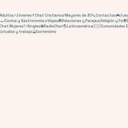
Adultos
⚡
Jóvenes
✝️
Chat Cristiano
🌿
Mayores de 30
📞
Contactos
🎮
Jueg
s
🍳
Cocina y Gastronomía
✈️
Viajes
💑
Relaciones y Pareja
🙏
Religión y Fe
🌍
Chat Mujeres
💘
Singles
📻
RadioChat
🌎
Latinoamérica
🇪🇸
Comunidades 
Estudios y trabajo
🔮
Esoterismo