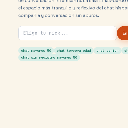
de conversación interesante. La sala #mas-de-50 
el espacio más tranquilo y reflexivo del chat hispa
compañía y conversación sin apuros.
Tu nick para el chat
En
chat mayores 50
chat tercera edad
chat senior
c
chat sin registro mayores 50