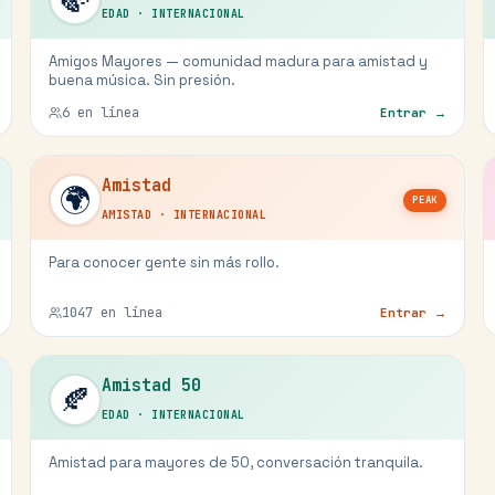
EDAD
·
INTERNACIONAL
Amigos Mayores — comunidad madura para amistad y
buena música. Sin presión.
6
en línea
Entrar →
Amistad
🌍
PEAK
AMISTAD
·
INTERNACIONAL
Para conocer gente sin más rollo.
1047
en línea
Entrar →
Amistad 50
🍂
EDAD
·
INTERNACIONAL
Amistad para mayores de 50, conversación tranquila.