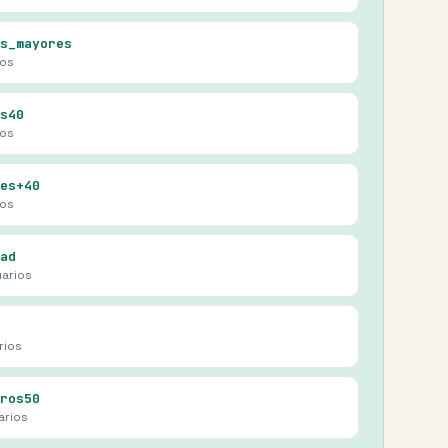
s_mayores
ios
s40
ios
es+40
ios
ad
arios
rios
ros50
arios