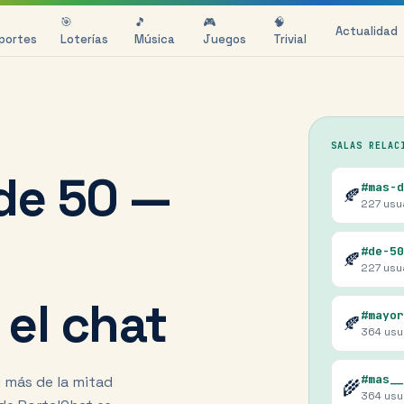
🎯
🎵
🎮
🧠
Actualidad
portes
Loterías
Música
Juegos
Trivial
SALAS RELAC
de 50 —
#mas-d
🍂
227
usu
#de-50
🍂
227
usu
 el chat
#mayor
🍂
364
usu
#mas__
y más de la mitad
🌾
364
usu