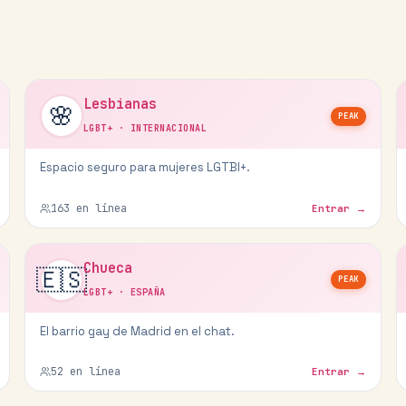
Lesbianas
🌸
PEAK
LGBT+
·
INTERNACIONAL
Espacio seguro para mujeres LGTBI+.
163
en línea
Entrar →
Chueca
🇪🇸
PEAK
LGBT+
·
ESPAÑA
El barrio gay de Madrid en el chat.
52
en línea
Entrar →