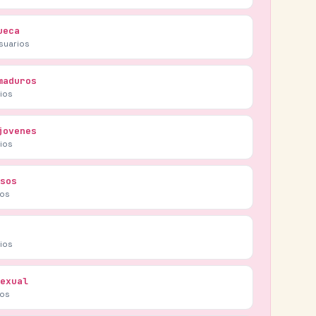
ueca
suarios
maduros
ios
jovenes
ios
sos
ios
ios
exual
ios