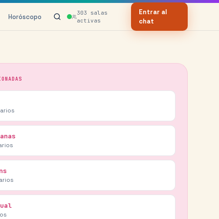
Entrar al
303
salas
Horóscopo
activas
chat
IONADAS
arios
anas
rios
ns
arios
ual
ios