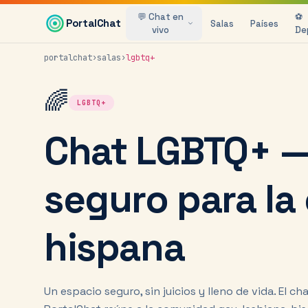
Saltar al contenido principal
💬 Chat en
⚽
PortalChat
Salas
Países
vivo
De
portalchat
›
salas
›
lgbtq+
🌈
LGBTQ+
Chat LGBTQ+ —
seguro para l
hispana
Un espacio seguro, sin juicios y lleno de vida. El c