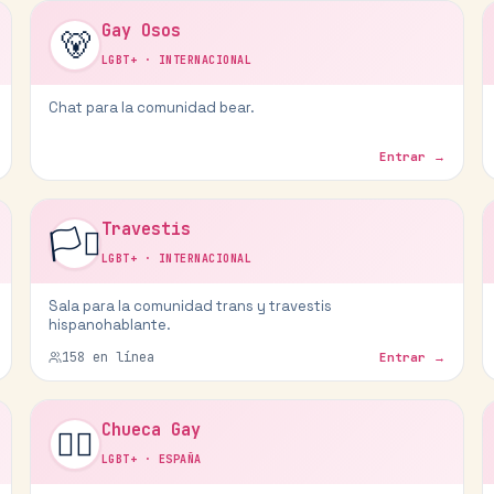
Gay Osos
🐻
LGBT+
·
INTERNACIONAL
Chat para la comunidad bear.
Entrar →
Travestis
🏳️‍⚧️
LGBT+
·
INTERNACIONAL
Sala para la comunidad trans y travestis
hispanohablante.
158
en línea
Entrar →
Chueca Gay
🏳️‍🌈
LGBT+
·
ESPAÑA