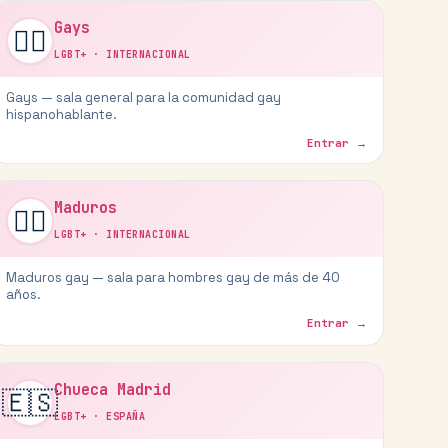
Gays
🏳️‍🌈
LGBT+
·
INTERNACIONAL
Gays — sala general para la comunidad gay
hispanohablante.
Entrar →
Maduros
🏳️‍🌈
LGBT+
·
INTERNACIONAL
Maduros gay — sala para hombres gay de más de 40
años.
Entrar →
Chueca Madrid
🇪🇸
LGBT+
·
ESPAÑA