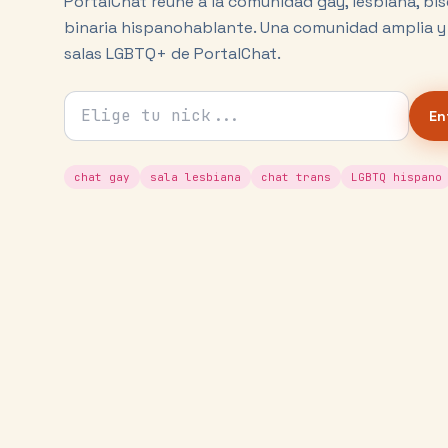
PortalChat reúne a la comunidad gay, lesbiana, bis
binaria hispanohablante. Una comunidad amplia y 
salas LGBTQ+ de PortalChat.
Tu nick para el chat
En
chat gay
sala lesbiana
chat trans
LGBTQ hispano