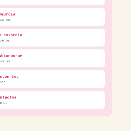
ymurcia
uarios
y-colombia
uarios
sbianas-ar
uarios
ncon_Les
ios
ntactos
rios