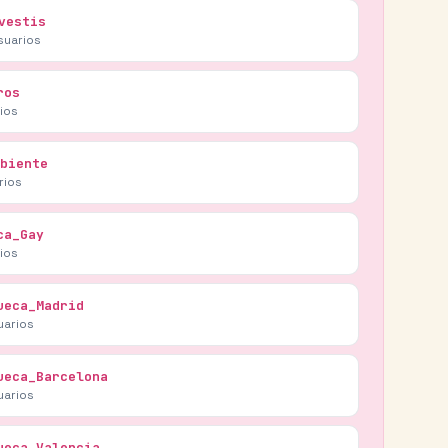
vestis
suarios
ros
ios
biente
rios
ca_Gay
ios
ueca_Madrid
uarios
ueca_Barcelona
uarios
ueca_Valencia