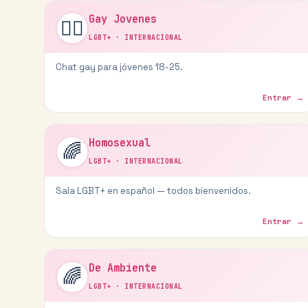
Gay Jovenes
🏳️‍🌈
LGBT+
·
INTERNACIONAL
Chat gay para jóvenes 18-25.
Entrar →
Homosexual
🌈
LGBT+
·
INTERNACIONAL
Sala LGBT+ en español — todos bienvenidos.
Entrar →
De Ambiente
🌈
LGBT+
·
INTERNACIONAL