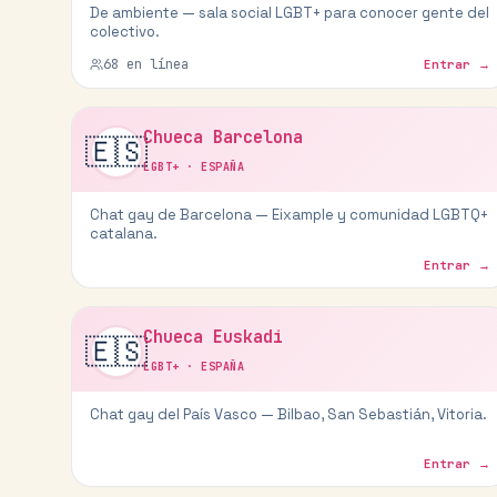
De ambiente — sala social LGBT+ para conocer gente del
colectivo.
68
en línea
Entrar →
Chueca Barcelona
🇪🇸
LGBT+
·
ESPAÑA
Chat gay de Barcelona — Eixample y comunidad LGBTQ+
catalana.
Entrar →
Chueca Euskadi
🇪🇸
LGBT+
·
ESPAÑA
Chat gay del País Vasco — Bilbao, San Sebastián, Vitoria.
Entrar →