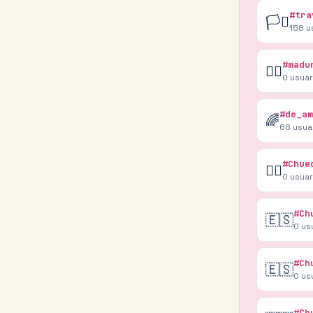
#tra
🏳️‍⚧️
158
u
#madu
🏳️‍🌈
0
usuar
#de_am
🌈
68
usua
#Chue
🏳️‍🌈
0
usuar
#Ch
🇪🇸
0
us
#Ch
🇪🇸
0
us
#Ch