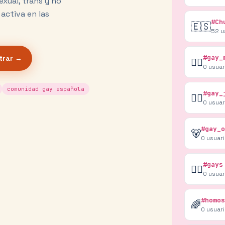
exual, trans y no
activa en las
#Ch
🇪🇸
52
u
#gay_
trar →
🏳️‍🌈
0
usuar
comunidad gay española
#gay_
🏳️‍🌈
0
usuar
#gay_o
🐻
0
usuar
#gays
🏳️‍🌈
0
usuar
#homos
🌈
0
usuar