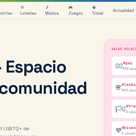
🎯
🎵
🎮
🧠
Actualidad
portes
Loterías
Música
Juegos
Trivial
SALAS RELAC
 Espacio
#gay
🏳️‍🌈
418
usu
a comunidad
#lesbi
🌸
163
usua
#tra
🏳️‍⚧️
0
usu
#bisex
hat LGBTQ+ de
💜
0
usuar