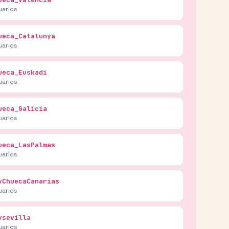
uarios
ueca_Catalunya
uarios
ueca_Euskadi
uarios
ueca_Galicia
uarios
ueca_LasPalmas
uarios
yChuecaCanarias
uarios
ysevilla
uarios