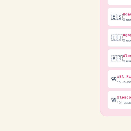
#ga
🇪🇸
0
us
#ga
🇨🇴
0
us
#le
🇦🇷
0
us
#El_Ri
🌸
13
usuar
#lesco
🌸
104
usua