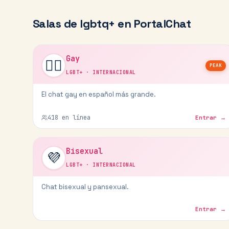
Salas de
lgbtq+
en PortalChat
Gay
🏳️‍🌈
PEAK
LGBT+
·
INTERNACIONAL
El chat gay en español más grande.
418
en línea
Entrar →
Bisexual
💜
LGBT+
·
INTERNACIONAL
Chat bisexual y pansexual.
Entrar →