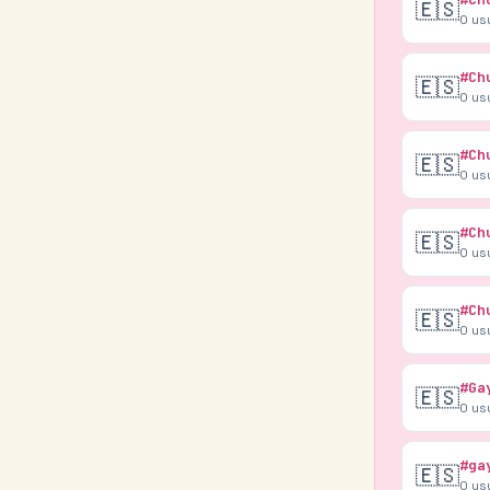
🇪🇸
0
us
#Ch
🇪🇸
0
us
#Ch
🇪🇸
0
us
#Ch
🇪🇸
0
us
#Ch
🇪🇸
0
us
#Ga
🇪🇸
0
us
#ga
🇪🇸
0
us