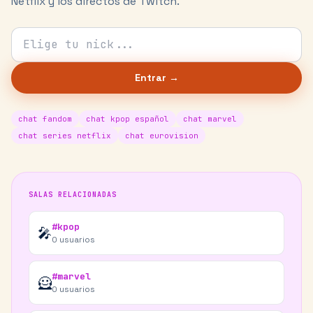
Netflix y los directos de Twitch.
Tu nick para el chat
Entrar →
chat fandom
chat kpop español
chat marvel
chat series netflix
chat eurovision
SALAS RELACIONADAS
#kpop
🎤
0
usuarios
#marvel
🦸
0
usuarios