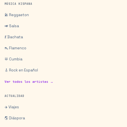
MÚSICA HISPANA
🎤 Reggaeton
🎺 Salsa
💃 Bachata
👠 Flamenco
🥁 Cumbia
🎸 Rock en Español
Ver todos los artistas →
ACTUALIDAD
✈️ Viajes
🌎 Diáspora