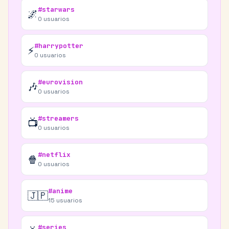
#starwars
🌌
0
usuarios
#harrypotter
⚡
0
usuarios
#eurovision
🎶
0
usuarios
#streamers
📺
0
usuarios
#netflix
🍿
0
usuarios
#anime
🇯🇵
15
usuarios
#series