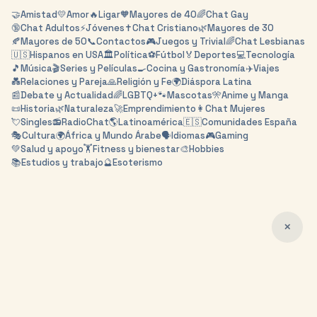
🤝
Amistad
💛
Amor
🔥
Ligar
🧡
Mayores de 40
🌈
Chat Gay
🔞
Chat Adultos
⚡
Jóvenes
✝️
Chat Cristiano
🌿
Mayores de 30
🍂
Mayores de 50
📞
Contactos
🎮
Juegos y Trivial
🌈
Chat Lesbianas
🇺🇸
Hispanos en USA
🏛️
Política
⚽
Fútbol
🏅
Deportes
💻
Tecnología
🎵
Música
🎬
Series y Películas
🍳
Cocina y Gastronomía
✈️
Viajes
💑
Relaciones y Pareja
🙏
Religión y Fe
🌍
Diáspora Latina
📰
Debate y Actualidad
🌈
LGBTQ+
🐾
Mascotas
🎌
Anime y Manga
📜
Historia
🌿
Naturaleza
🚀
Emprendimiento
👩
Chat Mujeres
💘
Singles
📻
RadioChat
🌎
Latinoamérica
🇪🇸
Comunidades España
🎭
Cultura
🌍
África y Mundo Árabe
🗣️
Idiomas
🎮
Gaming
💚
Salud y apoyo
🏋️
Fitness y bienestar
🎨
Hobbies
📚
Estudios y trabajo
🔮
Esoterismo
✕