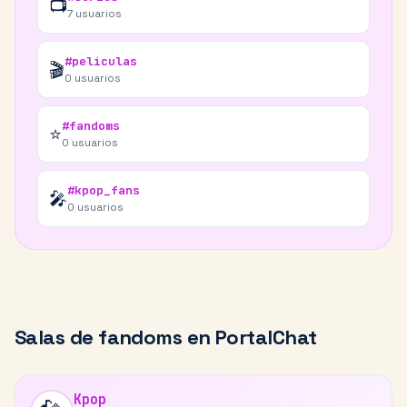
📺
7
usuarios
#peliculas
🎬
0
usuarios
#fandoms
⭐
0
usuarios
#kpop_fans
🎤
0
usuarios
Salas de
fandoms
en PortalChat
Kpop