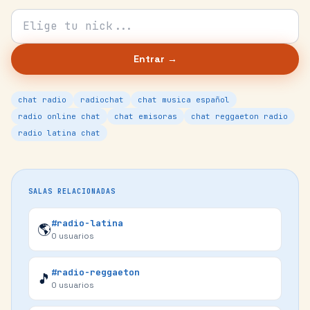
Tu nick para el chat
Entrar →
chat radio
radiochat
chat musica español
radio online chat
chat emisoras
chat reggaeton radio
radio latina chat
SALAS RELACIONADAS
#radio-latina
🌎
0
usuarios
#radio-reggaeton
🎵
0
usuarios