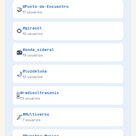
#Punto-de-Encuentro
🤝
17
usuarios
#girasol
🌻
10
usuarios
#onda_sideral
📻
19
usuarios
#luzdeluna
🌙
12
usuarios
#radioultrasonix
🎚️
13
usuarios
#Multiverso
🌌
7
usuarios
#Nuestra-Musica