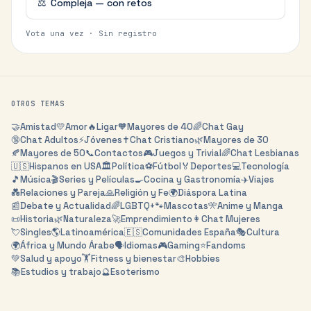
⚖️
Compleja — con retos
Vota una vez · Sin registro
OTROS TEMAS
🤝
Amistad
💛
Amor
🔥
Ligar
🧡
Mayores de 40
🌈
Chat Gay
🔞
Chat Adultos
⚡
Jóvenes
✝️
Chat Cristiano
🌿
Mayores de 30
🍂
Mayores de 50
📞
Contactos
🎮
Juegos y Trivial
🌈
Chat Lesbianas
🇺🇸
Hispanos en USA
🏛️
Política
⚽
Fútbol
🏅
Deportes
💻
Tecnología
🎵
Música
🎬
Series y Películas
🍳
Cocina y Gastronomía
✈️
Viajes
💑
Relaciones y Pareja
🙏
Religión y Fe
🌍
Diáspora Latina
📰
Debate y Actualidad
🌈
LGBTQ+
🐾
Mascotas
🎌
Anime y Manga
📜
Historia
🌿
Naturaleza
🚀
Emprendimiento
👩
Chat Mujeres
💘
Singles
🌎
Latinoamérica
🇪🇸
Comunidades España
🎭
Cultura
🌍
África y Mundo Árabe
🗣️
Idiomas
🎮
Gaming
⭐
Fandoms
💚
Salud y apoyo
🏋️
Fitness y bienestar
🎨
Hobbies
📚
Estudios y trabajo
🔮
Esoterismo