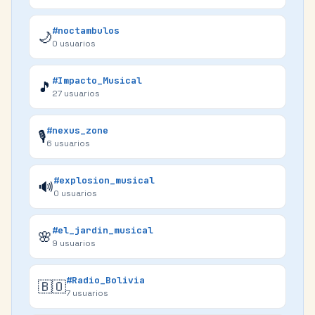
#noctambulos
🌙
0
usuarios
#Impacto_Musical
🎵
27
usuarios
#nexus_zone
🎙️
6
usuarios
#explosion_musical
🔊
0
usuarios
#el_jardin_musical
🌸
9
usuarios
#Radio_Bolivia
🇧🇴
7
usuarios