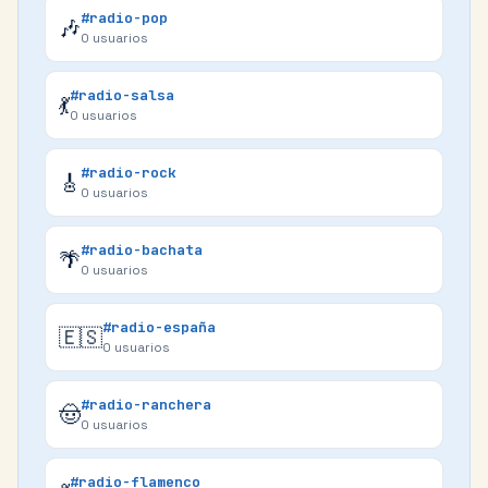
#radio-pop
🎶
0
usuarios
#radio-salsa
💃
0
usuarios
#radio-rock
🎸
0
usuarios
#radio-bachata
🌴
0
usuarios
#radio-españa
🇪🇸
0
usuarios
#radio-ranchera
🤠
0
usuarios
#radio-flamenco