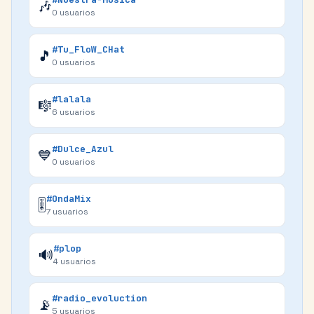
🎶
0
usuarios
#Tu_FloW_CHat
🎵
0
usuarios
#lalala
🎼
6
usuarios
#Dulce_Azul
💙
0
usuarios
#OndaMix
🎚️
7
usuarios
#plop
🔊
4
usuarios
#radio_evoluction
📡
5
usuarios