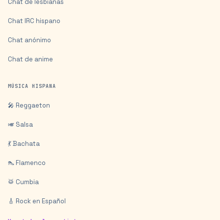
Chat de lesbianas
Chat IRC hispano
Chat anónimo
Chat de anime
MÚSICA HISPANA
🎤 Reggaeton
🎺 Salsa
💃 Bachata
👠 Flamenco
🥁 Cumbia
🎸 Rock en Español