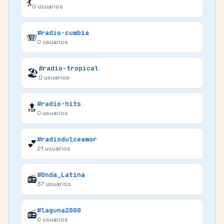
💃
0
usuarios
#radio-cumbia
🪗
0
usuarios
#radio-tropical
🏖️
0
usuarios
#radio-hits
🔝
0
usuarios
#radiodulceamor
💕
21
usuarios
#Onda_Latina
📻
37
usuarios
#laguna2000
📻
0
usuarios