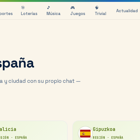
🎯
🎵
🎮
🧠
Actualidad
portes
Loterías
Música
Juegos
Trivial
spaña
 y ciudad con su propio chat —
alicia
Gipuzkoa
EGIÓN
·
ESPAÑA
REGIÓN
·
ESPAÑA