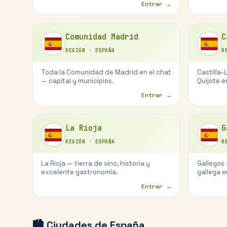
Entrar →
Comunidad Madrid
C
REGIÓN
·
ESPAÑA
R
Toda la Comunidad de Madrid en el chat
Castilla-
— capital y municipios.
Quijote e
Entrar →
La Rioja
G
REGIÓN
·
ESPAÑA
R
La Rioja — tierra de vino, historia y
Gallegos
excelente gastronomía.
gallega e
Entrar →
🏙️ Ciudades de España