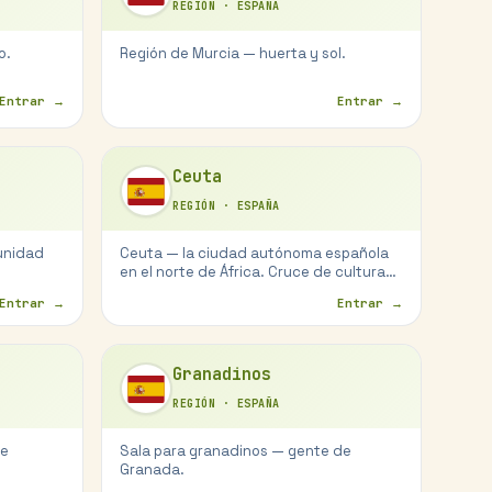
REGIÓN
·
ESPAÑA
o.
Región de Murcia — huerta y sol.
Entrar →
Entrar →
Ceuta
REGIÓN
·
ESPAÑA
munidad
Ceuta — la ciudad autónoma española
en el norte de África. Cruce de culturas
mediterráneas.
Entrar →
Entrar →
Granadinos
REGIÓN
·
ESPAÑA
de
Sala para granadinos — gente de
Granada.