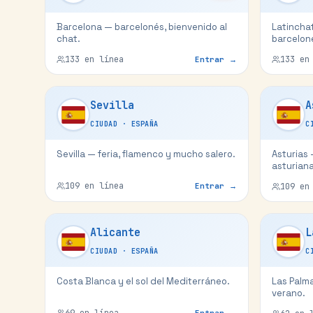
Barcelona — barcelonés, bienvenido al
Latinchat
chat.
barcelone
133
en línea
133
en 
Entrar →
Sevilla
A
CIUDAD
·
ESPAÑA
C
Sevilla — feria, flamenco y mucho salero.
Asturias 
asturiana
109
en línea
Entrar →
109
en 
Alicante
L
CIUDAD
·
ESPAÑA
C
Costa Blanca y el sol del Mediterráneo.
Las Palm
verano.
69
en línea
Entrar →