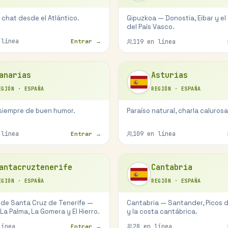
 chat desde el Atlántico.
Gipuzkoa — Donostia, Eibar y el
del País Vasco.
línea
Entrar →
119
en línea
anarias
Asturias
EGIÓN
·
ESPAÑA
REGIÓN
·
ESPAÑA
 siempre de buen humor.
Paraíso natural, charla calurosa
línea
109
en línea
Entrar →
antacruztenerife
Cantabria
EGIÓN
·
ESPAÑA
REGIÓN
·
ESPAÑA
 de Santa Cruz de Tenerife —
Cantabria — Santander, Picos 
 La Palma, La Gomera y El Hierro.
y la costa cantábrica.
ínea
28
en línea
Entrar →