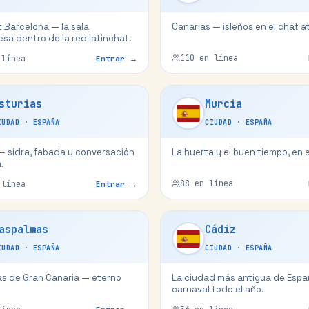
 Barcelona — la sala
Canarias — isleños en el chat a
sa dentro de la red latinchat.
110
en línea
línea
Entrar →
sturias
Murcia
IUDAD
·
ESPAÑA
CIUDAD
·
ESPAÑA
— sidra, fabada y conversación
La huerta y el buen tiempo, en e
.
88
en línea
línea
Entrar →
aspalmas
Cádiz
IUDAD
·
ESPAÑA
CIUDAD
·
ESPAÑA
as de Gran Canaria — eterno
La ciudad más antigua de Espa
carnaval todo el año.