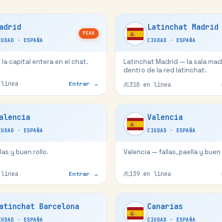
adrid
Latinchat Madrid
PEAK
IUDAD
·
ESPAÑA
CIUDAD
·
ESPAÑA
la capital entera en el chat.
Latinchat Madrid — la sala mad
dentro de la red latinchat.
línea
Entrar →
310
en línea
alencia
Valencia
IUDAD
·
ESPAÑA
CIUDAD
·
ESPAÑA
llas y buen rollo.
Valencia — fallas, paella y buen 
línea
139
en línea
Entrar →
atinchat Barcelona
Canarias
IUDAD
·
ESPAÑA
CIUDAD
·
ESPAÑA