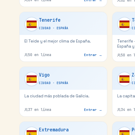
62
en l
Tenerife
T
CIUDAD
·
ESPAÑA
C
El Teide y el mejor clima de España.
Tenerife
España y 
50
en línea
Entrar →
50
en l
Vigo
Z
CIUDAD
·
ESPAÑA
C
La ciudad más poblada de Galicia.
La capita
37
en línea
34
en l
Entrar →
Extremadura
P