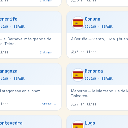
ínea
56
en línea
Entrar →
enerife
Coruna
IUDAD
·
ESPAÑA
CIUDAD
·
ESPAÑA
 — el Carnaval más grande de
A Coruña — viento, lluvia y bue
el Teide.
45
en línea
ínea
Entrar →
aragoza
Menorca
IUDAD
·
ESPAÑA
CIUDAD
·
ESPAÑA
l aragonesa en el chat.
Menorca — la isla tranquila de l
Baleares.
ínea
Entrar →
27
en línea
ontevedra
Lugo