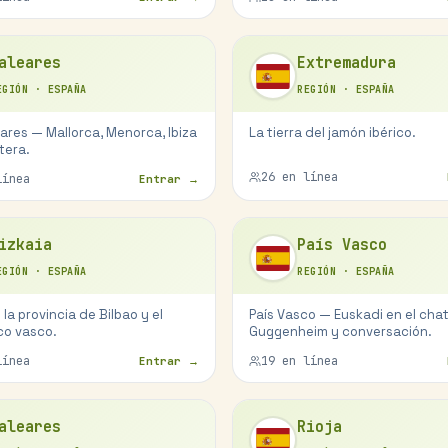
aleares
Extremadura
EGIÓN
·
ESPAÑA
REGIÓN
·
ESPAÑA
eares — Mallorca, Menorca, Ibiza
La tierra del jamón ibérico.
tera.
26
en línea
ínea
Entrar →
izkaia
País Vasco
EGIÓN
·
ESPAÑA
REGIÓN
·
ESPAÑA
 la provincia de Bilbao y el
País Vasco — Euskadi en el chat
co vasco.
Guggenheim y conversación.
ínea
19
en línea
Entrar →
aleares
Rioja