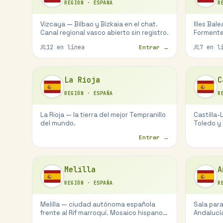
REGIÓN
·
ESPAÑA
R
Vizcaya — Bilbao y Bizkaia en el chat.
Illes Bal
Canal regional vasco abierto sin registro.
Formente
12
en línea
7
en lí
Entrar →
La Rioja
C
REGIÓN
·
ESPAÑA
R
La Rioja — la tierra del mejor Tempranillo
Castilla-
del mundo.
Toledo y
Entrar →
Melilla
A
REGIÓN
·
ESPAÑA
R
Melilla — ciudad autónoma española
Sala par
frente al Rif marroquí. Mosaico hispano-
Andalucí
bereber.