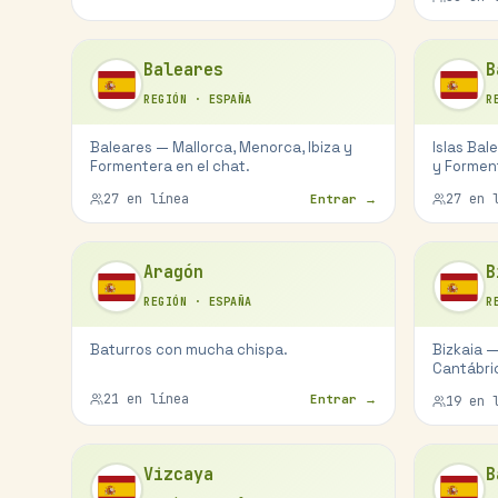
Baleares
B
REGIÓN
·
ESPAÑA
R
Baleares — Mallorca, Menorca, Ibiza y
Islas Bal
Formentera en el chat.
y Formen
27
en línea
27
en l
Entrar →
Aragón
B
REGIÓN
·
ESPAÑA
R
Baturros con mucha chispa.
Bizkaia —
Cantábri
21
en línea
Entrar →
19
en l
Vizcaya
B