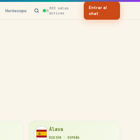
Entrar al
303
salas
Horóscopo
activas
chat
Álava
REGIÓN
·
ESPAÑA