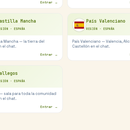
Entrar →
astilla Mancha
País Valenciano
EGIÓN
·
ESPAÑA
REGIÓN
·
ESPAÑA
La Mancha — la tierra del
País Valenciano — Valencia, Ali
n el chat.
Castellón en el chat.
Entrar →
allegos
EGIÓN
·
ESPAÑA
 — sala para toda la comunidad
n el chat.
Entrar →