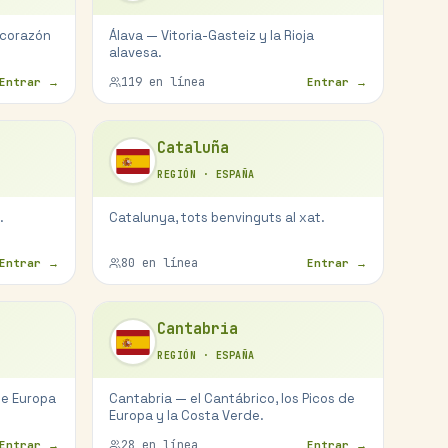
 corazón
Álava — Vitoria-Gasteiz y la Rioja
alavesa.
119
en línea
Entrar →
Entrar →
Cataluña
REGIÓN
·
ESPAÑA
.
Catalunya, tots benvinguts al xat.
80
en línea
Entrar →
Entrar →
Cantabria
REGIÓN
·
ESPAÑA
de Europa
Cantabria — el Cantábrico, los Picos de
Europa y la Costa Verde.
28
en línea
Entrar →
Entrar →