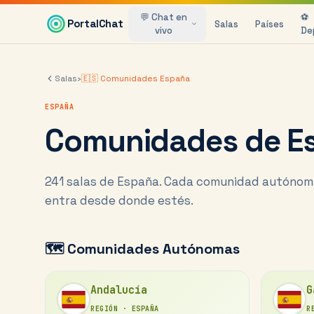
Saltar al contenido principal
💬 Chat en
⚽
PortalChat
Salas
Países
vivo
De
Salas
›
🇪🇸 Comunidades España
ESPAÑA
Comunidades de E
241
salas de España. Cada comunidad autónoma
entra desde donde estés.
🗺️ Comunidades Autónomas
Andalucía
G
REGIÓN
·
ESPAÑA
R