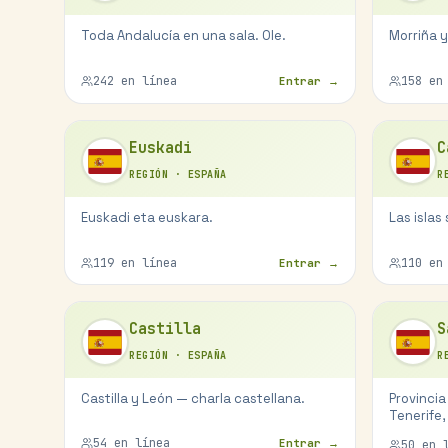
Toda Andalucía en una sala. Ole.
Morriña y
242
en línea
158
en 
Entrar →
Euskadi
C
REGIÓN
·
ESPAÑA
R
Euskadi eta euskara.
Las islas
119
en línea
110
en 
Entrar →
Castilla
S
REGIÓN
·
ESPAÑA
R
Castilla y León — charla castellana.
Provincia
Tenerife,
54
en línea
Entrar →
50
en l