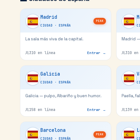
Madrid
M
PEAK
CIUDAD
·
ESPAÑA
C
La sala más viva de la capital.
Madrid — 
310
en línea
310
en 
Entrar →
Galicia
V
CIUDAD
·
ESPAÑA
C
Galicia — pulpo, Albariño y buen humor.
Paella, fa
158
en línea
139
en 
Entrar →
Barcelona
L
PEAK
CIUDAD
·
ESPAÑA
C