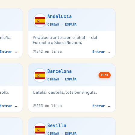
Andalucía
CIUDAD
·
ESPAÑA
rileña
Andalucía entera en el chat — del
Estrecho a Sierra Nevada.
242
en línea
Entrar →
Entrar →
Barcelona
PEAK
CIUDAD
·
ESPAÑA
rollo.
Català i castellà, tots benvinguts.
133
en línea
Entrar →
Entrar →
Sevilla
CIUDAD
·
ESPAÑA