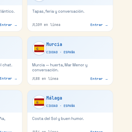
tlántico.
Tapas, feria y conversación.
109
en línea
Entrar →
Entrar →
Murcia
CIUDAD
·
ESPAÑA
l chat.
Murcia — huerta, Mar Menor y
conversación.
Entrar →
88
en línea
Entrar →
Málaga
CIUDAD
·
ESPAÑA
ña,
Costa del Sol y buen humor.
54
en línea
Entrar →