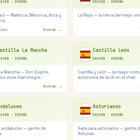
EGIÓN
·
ESPAÑA
REGIÓN
·
ESPAÑA
ears — Mallorca, Menorca, Ibiza y
La Rioja — la tierra del mejor vin
ra.
nea
Entrar →
astilla La Mancha
Castilla León
EGIÓN
·
ESPAÑA
REGIÓN
·
ESPAÑA
La Mancha — Don Quijote,
Castilla y León — la mayor co
 los vinos manchegos.
autónoma de la UE en el chat.
Entrar →
ndaluces
Asturianos
EGIÓN
·
ESPAÑA
REGIÓN
·
ESPAÑA
a andaluces — gente de
Sala para asturianos — gente 
a.
Asturias.